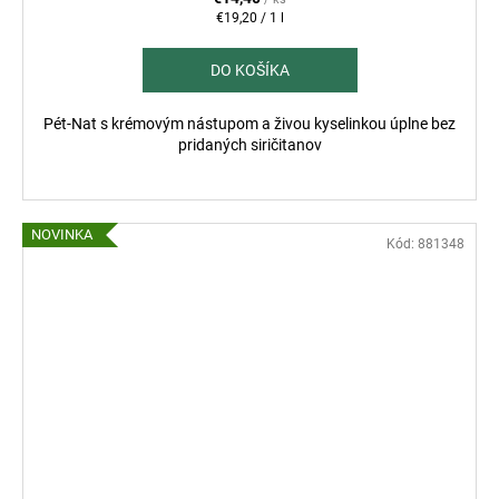
Jednotková
€19,20 / 1 l
cena:
DO KOŠÍKA
Pét-Nat s krémovým nástupom a živou kyselinkou úplne bez
pridaných siričitanov
NOVINKA
Kód:
881348