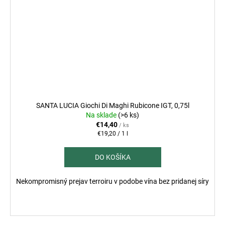
SANTA LUCIA Giochi Di Maghi Rubicone IGT, 0,75l
Na sklade
(>6 ks)
€14,40
/ ks
Jednotková
€19,20 / 1 l
cena:
DO KOŠÍKA
Nekompromisný prejav terroiru v podobe vína bez pridanej síry