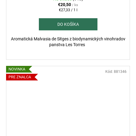
€20,50
/ ks
Jednotková
€27,33 / 1 l
cena:
DO KOŠÍKA
Aromatická Malvasia de Sitges z biodynamických vinohradov
panstva Les Torres
NOVINKA
Kód:
881346
PRE ZNALCA