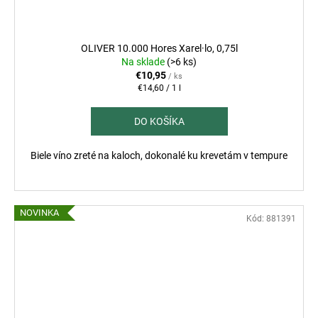
OLIVER 10.000 Hores Xarel·lo, 0,75l
Na sklade
(>6 ks)
€10,95
/ ks
Jednotková
€14,60 / 1 l
cena:
DO KOŠÍKA
Biele víno zreté na kaloch, dokonalé ku krevetám v tempure
NOVINKA
Kód:
881391