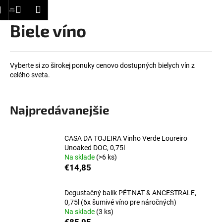
K
Prejsť
dať
Nákupný
Menu
Prihlásenie
na
o
obsah
Biele víno
Späť
Späť
košík
š
í
Č
k
o
Vyberte si zo širokej ponuky cenovo dostupných bielych vín z
celého sveta.
p
o
t
Najpredávanejšie
r
e
CASA DA TOJEIRA Vinho Verde Loureiro
b
Unoaked DOC, 0,75l
u
Na sklade
(>6 ks)
€14,85
j
e
t
Degustačný balík PÉT-NAT & ANCESTRALE,
0,75l (6x šumivé víno pre náročných)
e
Na sklade
(3 ks)
n