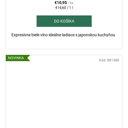
€10,95
/ ks
Jednotková
€14,60 / 1 l
cena:
DO KOŠÍKA
Expresívne biele víno ideálne ladiace s japonskou kuchyňou
NOVINKA
Kód:
881388