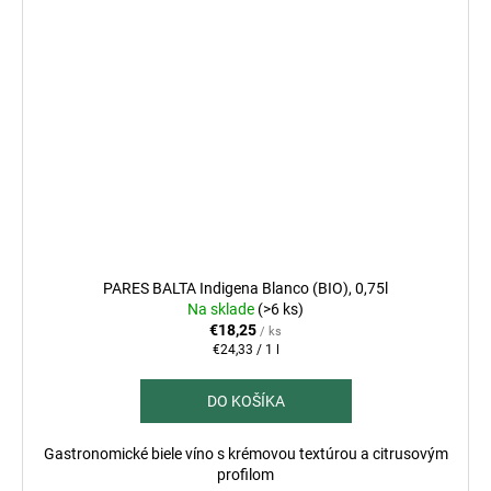
PARES BALTA Indigena Blanco (BIO), 0,75l
Na sklade
(>6 ks)
€18,25
/ ks
Jednotková
€24,33 / 1 l
cena:
DO KOŠÍKA
Gastronomické biele víno s krémovou textúrou a citrusovým
profilom