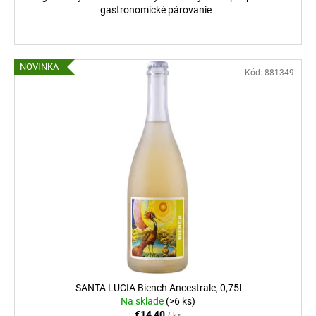
gastronomické párovanie
NOVINKA
Kód:
881349
SANTA LUCIA Biench Ancestrale, 0,75l
Na sklade
(>6 ks)
€14,40
/ ks