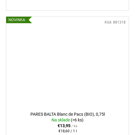
NOVINKA
Kód:
881318
PARES BALTA Blanc de Pacs (BIO), 0,75l
Na sklade
(>6 ks)
€13,95
/ ks
Jednotková
€18,60 / 1 l