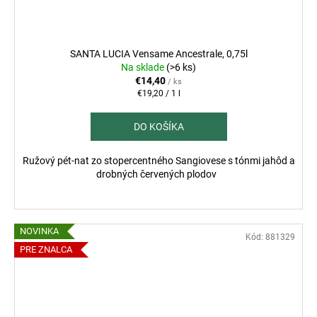
SANTA LUCIA Vensame Ancestrale, 0,75l
Na sklade
(>6 ks)
€14,40
/ ks
Jednotková
€19,20 / 1 l
cena:
DO KOŠÍKA
Ružový pét-nat zo stopercentného Sangiovese s tónmi jahôd a
drobných červených plodov
NOVINKA
Kód:
881329
PRE ZNALCA