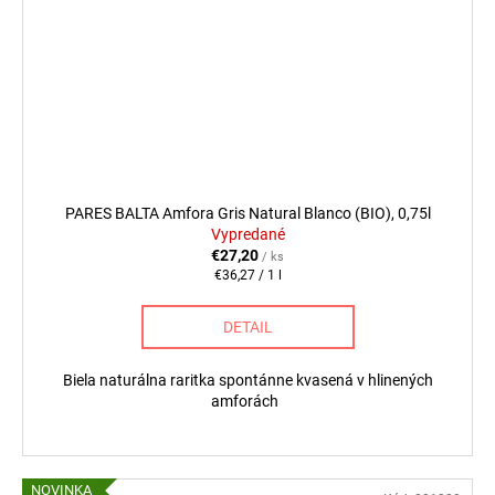
PARES BALTA Amfora Gris Natural Blanco (BIO), 0,75l
Vypredané
€27,20
/ ks
Jednotková
€36,27 / 1 l
cena:
DETAIL
Biela naturálna raritka spontánne kvasená v hlinených
amforách
NOVINKA