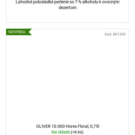
Lahodné polosladké perlenie so 7 % alkoholu k ovocným
dezertom
NOVINKA
Kód:
881390
OLIVER 10.000 Hores Floral, 0,75l
Na sklade
(>6 ks)