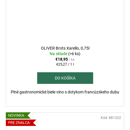
OLIVER Brots Xarello, 0,75l
Na sklade
(>6 ks)
€18,95
/ ks
Jednotková
€25,27 / 1 l
cena:
DO KOŠÍKA
Plné gastronomické biele víno s dotykom francúzskeho dubu
NOVINKA
Kód:
881322
PRE ZNALCA