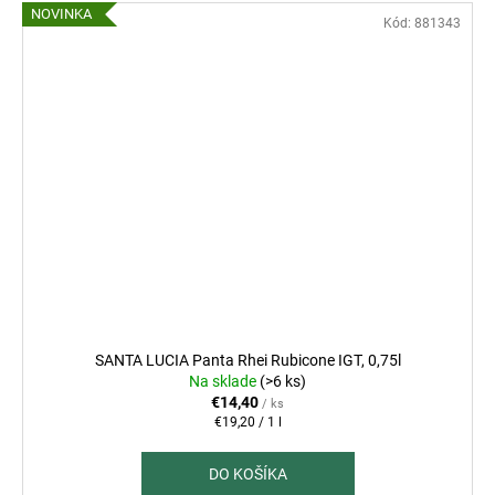
NOVINKA
Kód:
881343
SANTA LUCIA Panta Rhei Rubicone IGT, 0,75l
Na sklade
(>6 ks)
€14,40
/ ks
Jednotková
€19,20 / 1 l
cena:
DO KOŠÍKA