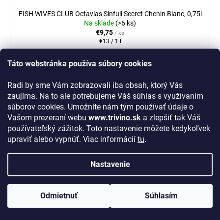
FISH WIVES CLUB Octavias Sinfull Secret Chenin Blanc, 0,75l
Na sklade
(>6 ks)
€9,75
/ ks
Jednotková
€13 / 1 l
cena:
Táto webstránka používa súbory cookies
DO KOŠÍKA
Radi by sme Vám zobrazovali iba obsah, ktorý Vás
Chenin Blanc zo slnkom zahriatych svahov Western Cape
zaujíma. Na to ale potrebujeme Váš súhlas s využívaním
súborov cookies. Umožníte nám tým používať údaje o
Vašom prezeraní webu
www.trivino.sk
a zlepšiť tak Váš
používateľský zážitok. Toto nastavenie môžete kedykoľvek
Kód:
881308
upraviť alebo vypnúť. Viac informácií
tu
.
Nastavenie
Odmietnuť
Súhlasím