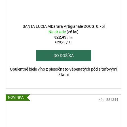
SANTA LUCIA Albarara Artigianale DOCG, 0,75l
Na sklade
(>6 ks)
€22,45
/ ks
Jednotková
€29,93 / 1 l
cena:
DO KOŠÍKA
Opulentné biele víno z piesočnato-vápenatých pôd s tufovými
žilami
NOVINKA
Kód:
881344