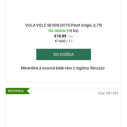
VOLA VOLE SEVEN DOTS Pinot Grigio, 0,75l
Na sklade
(>6 ks)
€10,95
/ ks
Jednotková
€14,60 / 1 l
cena:
DO KOŠÍKA
Minerálne a ovocné biele víno z regiónu Abruzzo
NOVINKA
Kód:
881384