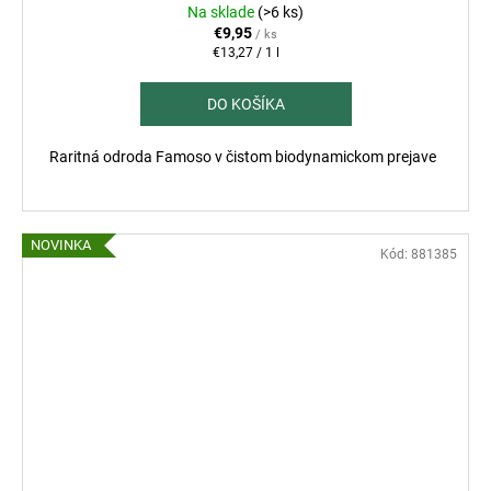
Na sklade
(>6 ks)
€9,95
/ ks
Jednotková
€13,27 / 1 l
cena:
DO KOŠÍKA
Raritná odroda Famoso v čistom biodynamickom prejave
NOVINKA
Kód:
881385