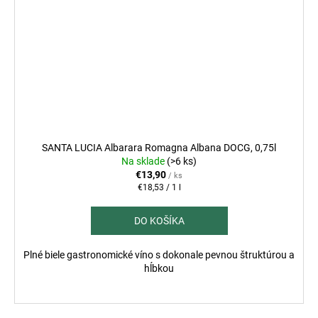
SANTA LUCIA Albarara Romagna Albana DOCG, 0,75l
Na sklade
(>6 ks)
€13,90
/ ks
Jednotková
€18,53 / 1 l
cena:
DO KOŠÍKA
Plné biele gastronomické víno s dokonale pevnou štruktúrou a
hĺbkou