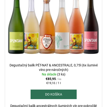
Degustačný balík PÉT-NAT & ANCESTRALE, 0,75l (6x šumivé
víno pre náročných)
Na sklade
(3 ks)
€85,95
/ ks
Jednotková
€19,10 / 1 l
cena:
DO KOŠÍKA
Degustačný balík ancestrálnych šumivých vín pre pokročilé