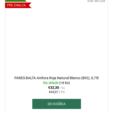
Kód:
881328
PRE ZNALCA
PARES BALTA Amfora Roja Natural Blanco (BIO), 0,75l
Na sklade
(>6 ks)
€32,30
/ ks
Jednotková
€43,07 / 1 l
cena:
DO KOŠÍKA