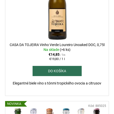
č
u
r
a
k
o
m
t
d
e
o
u
v
k
CONTE
t
DI
CAMPIANO
o
CASA DA TOJEIRA Vinho Verde Loureiro Unoaked DOC, 0,75l
PRIMITIVO
MANDURIA,
v
Na sklade
(>6 ks)
0,75L
€14,85
/ ks
Jednotková
€19,80 / 1 l
€11,89
cena:
DO KOŠÍKA
Elegantné biele víno s tónmi tropického ovocia a citrusov
NOVINKA
Kód:
885025