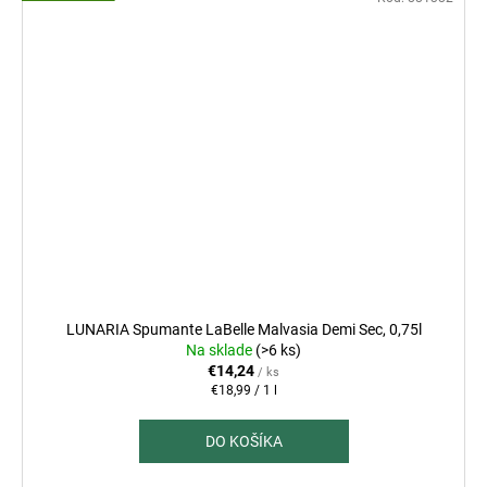
LUNARIA Spumante LaBelle Malvasia Demi Sec, 0,75l
Na sklade
(>6 ks)
€14,24
/ ks
Jednotková
€18,99 / 1 l
cena:
DO KOŠÍKA