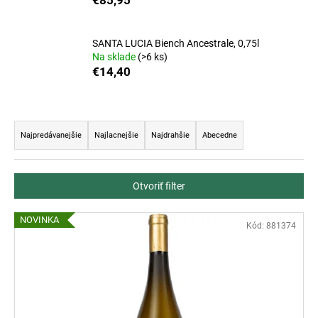
€85,95
á
j
SANTA LUCIA Biench Ancestrale, 0,75l
s
Na sklade
(>6 ks)
ť
€14,40
?
R
a
Najpredávanejšie
Najlacnejšie
Najdrahšie
Abecedne
d
HĽADAŤ
e
Otvoriť filter
n
i
V
NOVINKA
O
e
Kód:
881374
ý
d
p
p
p
r
o
i
o
r
s
d
ú
p