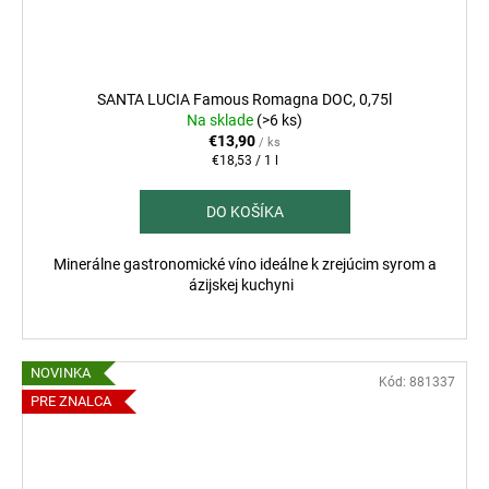
SANTA LUCIA Famous Romagna DOC, 0,75l
Na sklade
(>6 ks)
€13,90
/ ks
Jednotková
€18,53 / 1 l
cena:
DO KOŠÍKA
Minerálne gastronomické víno ideálne k zrejúcim syrom a
ázijskej kuchyni
NOVINKA
Kód:
881337
PRE ZNALCA