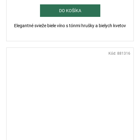
cena:
DO KOŠÍKA
Elegantné svieže biele víno s tónmi hrušky a bielych kvetov
Kód:
881316