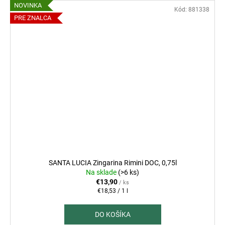
NOVINKA
Kód:
881338
PRE ZNALCA
SANTA LUCIA Zingarina Rimini DOC, 0,75l
Na sklade
(>6 ks)
€13,90
/ ks
Jednotková
€18,53 / 1 l
cena:
DO KOŠÍKA