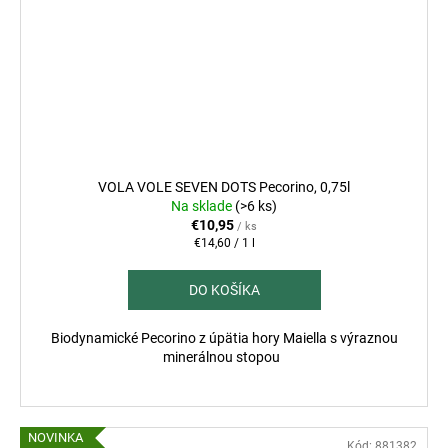
VOLA VOLE SEVEN DOTS Pecorino, 0,75l
Na sklade
(>6 ks)
€10,95
/ ks
Jednotková
€14,60 / 1 l
cena:
DO KOŠÍKA
Biodynamické Pecorino z úpätia hory Maiella s výraznou
minerálnou stopou
NOVINKA
Kód:
881382