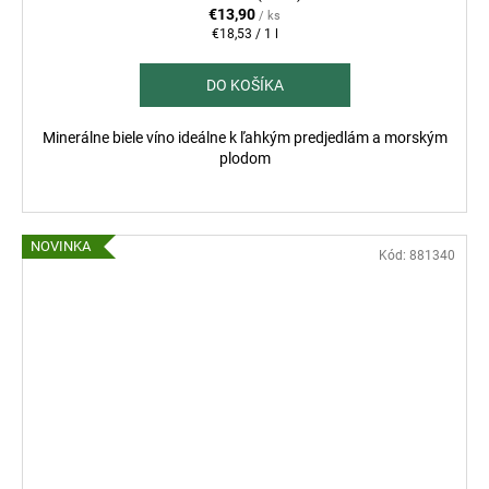
€13,90
/ ks
Jednotková
€18,53 / 1 l
cena:
DO KOŠÍKA
Minerálne biele víno ideálne k ľahkým predjedlám a morským
plodom
NOVINKA
Kód:
881340