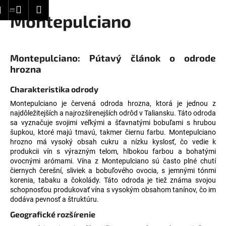
K
dať
Nákupný
Menu
Prihlásenie
Montepulciano
Prejsť
o
Späť
Späť
na
košík
š
obsah
í
Č
k
Montepulciano: Pútavý článok o odrode
o
hrozna
p
Charakteristika odrody
o
Montepulciano je červená odroda hrozna, ktorá je jednou z
t
najdôležitejších a najrozšírenejších odrôd v Taliansku. Táto odroda
r
sa vyznačuje svojimi veľkými a šťavnatými bobuľami s hrubou
e
šupkou, ktoré majú tmavú, takmer čiernu farbu. Montepulciano
hrozno má vysoký obsah cukru a nízku kyslosť, čo vedie k
b
produkcii vín s výrazným telom, hlbokou farbou a bohatými
u
ovocnými arómami. Vína z Montepulciano sú často plné chutí
j
čiernych čerešní, sliviek a bobuľového ovocia, s jemnými tónmi
korenia, tabaku a čokolády. Táto odroda je tiež známa svojou
e
schopnosťou produkovať vína s vysokým obsahom tanínov, čo im
t
dodáva pevnosť a štruktúru.
e
Geografické rozšírenie
n