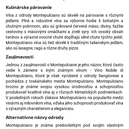
č
a
Kulinárske párovanie
m
Vína z odrody Montepulciano sú skvelé na párovanie s rôznymi
e
jedlami. Plné a robustné vína sa výborne hodia k bohatým a
chutným pokrmom, ako sú grilované červené mäso, diviny, ťažšie
cestoviny s mäsovými omáčkami a zrelé syry. Ich vysoký obsah
LUNARIA
tanínov a výrazné ovocné chute dopĺňajú silné chute týchto jedál.
MBETTATA
Montepulciano vína sú tiež skvelé k tradičným talianskym jedlám,
GRILLO,
ako sú lasagne, ragú a rôzne druhy pizze.
0,75L
Zaujímavosti
€12,25
Jednou z zaujímavostí o Montepulciane je jeho názov, ktorý často
vedie k zámene s iným známym vínom - Vino Nobile di
Montepulciano, ktoré je však vyrobené z odrody Sangiovese a
pochádza z toskánskeho mesta Montepulciano. Montepulciano
hrozno je známe svojou vysokou úrodnosťou a schopnosťou
produkovať kvalitné vína aj v rôznych klimatických podmienkach.
V posledných rokoch získava Montepulciano na popularite medzi
vinármi aj milovníkmi vína, vďaka jeho schopnosti produkovať vína
s výrazným charakterom a eleganciou.
Alternatívne názvy odrody
Montepulciano je známa predovšetkým pod svojím vlastným