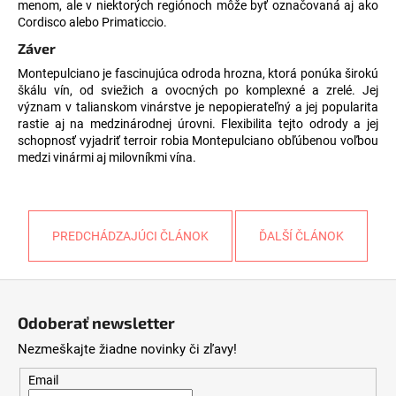
menom, ale v niektorých regiónoch môže byť označovaná aj ako
Cordisco alebo Primaticcio.
Záver
Montepulciano je fascinujúca odroda hrozna, ktorá ponúka širokú
škálu vín, od sviežich a ovocných po komplexné a zrelé. Jej
význam v talianskom vinárstve je nepopierateľný a jej popularita
rastie aj na medzinárodnej úrovni. Flexibilita tejto odrody a jej
schopnosť vyjadriť terroir robia Montepulciano obľúbenou voľbou
medzi vinármi aj milovníkmi vína.
PREDCHÁDZAJÚCI ČLÁNOK
ĎALŠÍ ČLÁNOK
Z
á
Odoberať newsletter
p
Nezmeškajte žiadne novinky či zľavy!
ä
t
Email