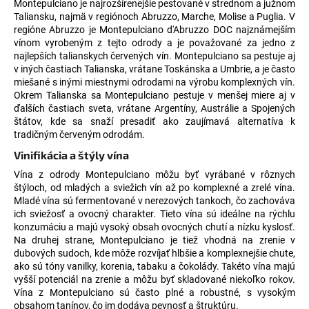
Montepulciano je najrozšírenejšie pestované v strednom a južnom
á
Taliansku, najmä v regiónoch Abruzzo, Marche, Molise a Puglia. V
regióne Abruzzo je Montepulciano d'Abruzzo DOC najznámejším
j
vínom vyrobeným z tejto odrody a je považované za jedno z
s
najlepších talianskych červených vín. Montepulciano sa pestuje aj
ť
v iných častiach Talianska, vrátane Toskánska a Umbrie, a je často
miešané s inými miestnymi odrodami na výrobu komplexných vín.
?
Okrem Talianska sa Montepulciano pestuje v menšej miere aj v
ďalších častiach sveta, vrátane Argentíny, Austrálie a Spojených
štátov, kde sa snaží presadiť ako zaujímavá alternatíva k
tradičným červeným odrodám.
Vinifikácia a štýly vína
HĽADAŤ
Vína z odrody Montepulciano môžu byť vyrábané v rôznych
štýloch, od mladých a sviežich vín až po komplexné a zrelé vína.
Mladé vína sú fermentované v nerezových tankoch, čo zachováva
ich sviežosť a ovocný charakter. Tieto vína sú ideálne na rýchlu
O
konzumáciu a majú vysoký obsah ovocných chutí a nízku kyslosť.
d
Na druhej strane, Montepulciano je tiež vhodná na zrenie v
p
dubových sudoch, kde môže rozvíjať hlbšie a komplexnejšie chute,
o
ako sú tóny vanilky, korenia, tabaku a čokolády. Takéto vína majú
r
vyšší potenciál na zrenie a môžu byť skladované niekoľko rokov.
Vína z Montepulciano sú často plné a robustné, s vysokým
ú
obsahom tanínov, čo im dodáva pevnosť a štruktúru.