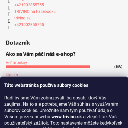
+421902855755
TRIVINO na Facebooku
trivino.sk
+421902855755
Dotazník
Ako sa Vám páči náš e-shop?
Veľmi pekný
(80%)
Ujde to
(7%)
Táto webstránka používa súbory cookies
Nepáči sa mi
(13%)
Radi by sme Vám zobrazovali iba obsah, ktorý Vás
Počet hlasov:
171
zaujíma. Na to ale potrebujeme Váš súhlas s využívaním
súborov cookies. Umožníte nám tým používať údaje o
Prijímame online platby
Vašom prezeraní webu
www.trivino.sk
a zlepšiť tak Váš
používateľský zážitok. Toto nastavenie môžete kedykoľvek