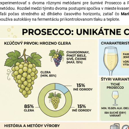
VOLA VOLE SEVEN DOTS PINOT GRIGIO,
CONFRATERNITA
experimentovať s dvoma rôznymi metódami pre šumivé Prosecco a P
0,75L
EXTRA DRY PRO
metódou. Rozdiel medzi týmito dvoma postupmi spočíva v mieste kvaseni
DOCG, 0,75L
REF
€10,95
fľaši počas stredného až dlhšieho časového horizontu, zatiaľ čo
Mar
€25,95
používa autoklávy na fermentáciu pri kontrolovanom tlaku a teplote.