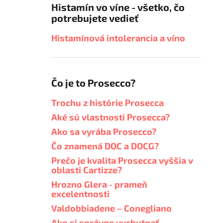
Histamín vo víne - všetko, čo
potrebujete vedieť
Histamínová intolerancia a víno
Čo je to Prosecco?
Trochu z histórie Prosecca
Aké sú vlastnosti Prosecca?
Ako sa vyrába Prosecco?
Čo znamená DOC a DOCG?
Prečo je kvalita Prosecca vyššia v
oblasti Cartizze?
Hrozno Glera - prameň
excelentnosti
Valdobbiadene – Conegliano
Ako si správne vychutnať