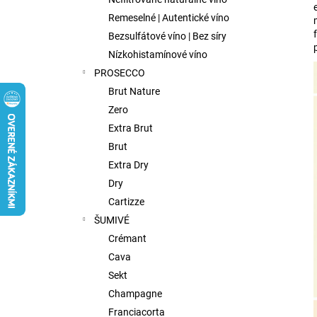
FISH WIVES CLUB OCTAVIAS SINFULL
SECRET CHENIN BLANC, 0,75L
Remeselné | Autentické víno
€9,75
Bezsulfátové víno | Bez síry
Nízkohistamínové víno
PROSECCO
Brut Nature
Zero
Extra Brut
Brut
Extra Dry
Dry
Cartizze
ŠUMIVÉ
Crémant
Cava
Sekt
Champagne
Franciacorta