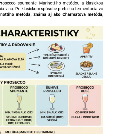
 DI VALDOBBIADENE
rosecco spumante: Marinottiho metódou a klasickou
SECCO SUPERIORE
a vína. Pri klasickom spôsobe prebieha fermentácia vo
ERENČNÉ PROSECCO
inottiho metóda, známa aj ako Charmatova metóda
,