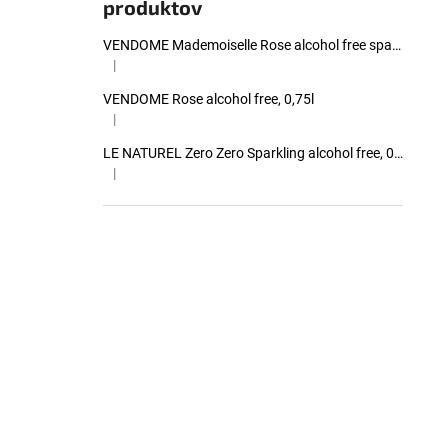
produktov
VENDOME Mademoiselle Rose alcohol free sparkling, 0,75l
|
Hodnotenie produktu je 4 z 5 hviezdičiek.
VENDOME Rose alcohol free, 0,75l
|
Hodnotenie produktu je 4 z 5 hviezdičiek.
LE NATUREL Zero Zero Sparkling alcohol free, 0,00%, 0,75l
|
Hodnotenie produktu je 4 z 5 hviezdičiek.