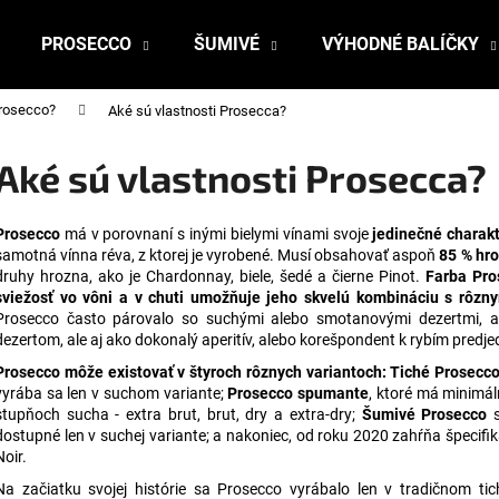
PROSECCO
ŠUMIVÉ
VÝHODNÉ BALÍČKY
Prosecco?
Aké sú vlastnosti Prosecca?
Čo potrebujete nájsť?
Aké sú vlastnosti Prosecca?
HĽADAŤ
Prosecco
má v porovnaní s inými bielymi vínami svoje
jedinečné charakt
samotná vínna réva, z ktorej je vyrobené. Musí obsahovať aspoň
85 % hr
druhy hrozna, ako je Chardonnay, biele, šedé a čierne Pinot.
Farba Pro
sviežosť vo vôni a v chuti umožňuje jeho skvelú kombináciu s rôzny
Odporúčame
Prosecco často párovalo so suchými alebo smotanovými dezertmi, al
dezertom, ale aj ako dokonalý aperitív, alebo korešpondent k rybím predje
Prosecco môže existovať v štyroch rôznych variantoch:
Tiché Prosecc
vyrába sa len v suchom variante;
Prosecco spumante
, ktoré má minimál
stupňoch sucha - extra brut, brut, dry a extra-dry;
Šumivé Prosecco
s
dostupné len v suchej variante; a nakoniec, od roku 2020 zahŕňa špecifik
Noir.
Na začiatku svojej histórie sa Prosecco vyrábalo len v tradičnom tic