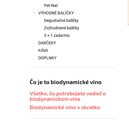
Pet-Nat
VÝHODNÉ BALÍČKY
Degustačné balíčky
Zvýhodnené balíčky
5 + 1 zadarmo
DARČEKY
KÁVA
DOPLNKY
Čo je to biodynamické víno
Všetko, čo potrebujete vedieť o
biodynamickom víne
Biodynamické víno v skratke