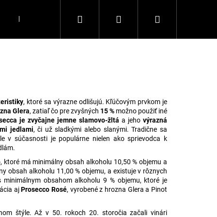
Hľadať
Prihlásenie
Nákupný
DARČEKY
KÁVA
DOPLNKY
Všetko, čo chce
košík
eristiky
, ktoré sa výrazne odlišujú. Kľúčovým prvkom je
ozna Glera
, zatiaľ čo pre zvyšných
15 %
možno použiť iné
secca je zvyčajne jemne slamovo-žltá
a jeho
výrazná
mi jedlami
, či už sladkými alebo slanými. Tradične sa
e v súčasnosti je populárne nielen ako sprievodca k
dlám.
o
, ktoré má minimálny obsah alkoholu 10,50 % objemu a
ny obsah alkoholu 11,00 % objemu, a existuje v rôznych
 minimálnym obsahom alkoholu 9 % objemu, ktoré je
ácia aj
Prosecco Rosé
, vyrobené z hrozna Glera a Pinot
Nasledujúce
hom štýle. Až v 50. rokoch 20. storočia začali vinári