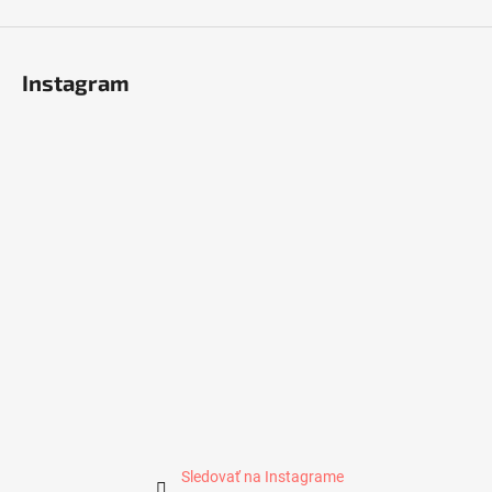
v
ý
p
i
Instagram
s
u
Sledovať na Instagrame