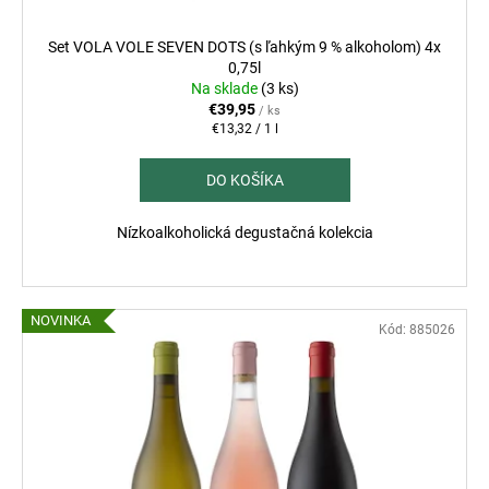
t
o
Set VOLA VOLE SEVEN DOTS (s ľahkým 9 % alkoholom) 4x
v
0,75l
Na sklade
(3 ks)
€39,95
/ ks
Jednotková
€13,32 / 1 l
cena:
DO KOŠÍKA
Nízkoalkoholická degustačná kolekcia
NOVINKA
Kód:
885026