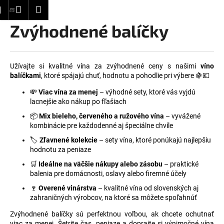
K
Prejsť
dať
Nákupný
Menu
Prihlásenie
na
o
obsah
Zvýhodnené balíčky
Späť
Späť
košík
š
í
Č
k
o
Užívajte si kvalitné vína za zvýhodnené ceny s našimi
víno
balíčkami
, ktoré spájajú chuť, hodnotu a pohodlie pri výbere 🍇💶
p
o
💸
Viac vína za menej
– výhodné sety, ktoré vás vyjdú
lacnejšie ako nákup po fľašiach
t
📦
Mix bieleho, červeného a ružového vína
– vyvážené
r
kombinácie pre každodenné aj špeciálne chvíle
e
🏷️
Zľavnené kolekcie
– sety vína, ktoré ponúkajú najlepšiu
b
hodnotu za peniaze
u
🛒
Ideálne na väčšie nákupy alebo zásobu
– praktické
j
balenia pre domácnosti, oslavy alebo firemné účely
e
🍷
Overené vinárstva
– kvalitné vína od slovenských aj
t
zahraničných výrobcov, na ktoré sa môžete spoľahnúť
e
Zvýhodnené balíčky sú perfektnou voľbou, ak chcete ochutnať
n
viac za menej. Šetrite čas, peniaze a doprajte si výnimočné vína