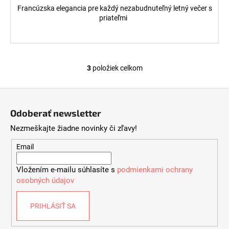
Francúzska elegancia pre každý nezabudnuteľný letný večer s
priateľmi
3
položiek celkom
O
v
Z
l
á
á
Odoberať newsletter
d
p
a
Nezmeškajte žiadne novinky či zľavy!
ä
c
t
Email
i
i
e
Vložením e-mailu súhlasíte s
podmienkami ochrany
e
p
osobných údajov
r
v
PRIHLÁSIŤ SA
k
y