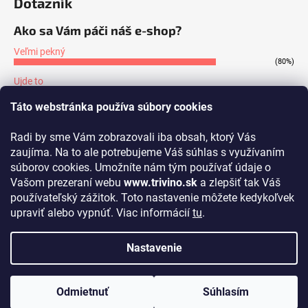
Dotazník
Ako sa Vám páči náš e-shop?
Veľmi pekný
(80%)
Ujde to
(7%)
Táto webstránka používa súbory cookies
Nepáči sa mi
(13%)
Radi by sme Vám zobrazovali iba obsah, ktorý Vás
Počet hlasov:
171
zaujíma. Na to ale potrebujeme Váš súhlas s využívaním
súborov cookies. Umožníte nám tým používať údaje o
Prijímame online platby
Vašom prezeraní webu
www.trivino.sk
a zlepšiť tak Váš
používateľský zážitok. Toto nastavenie môžete kedykoľvek
upraviť alebo vypnúť. Viac informácií
tu
.
Nastavenie
Vytvoril Shoptet
Copyright 2026
www.trivino.sk
. Všetky práva vyhradené.
Upraviť
Odmietnuť
Súhlasím
nastavenie cookies