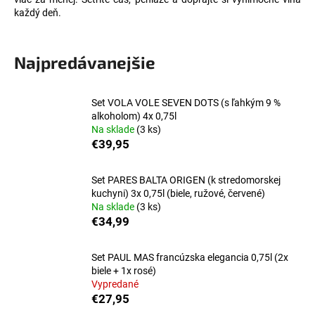
každý deň.
á
j
s
Najpredávanejšie
ť
?
Set VOLA VOLE SEVEN DOTS (s ľahkým 9 %
alkoholom) 4x 0,75l
Na sklade
(3 ks)
€39,95
HĽADAŤ
Set PARES BALTA ORIGEN (k stredomorskej
kuchyni) 3x 0,75l (biele, ružové, červené)
Na sklade
(3 ks)
€34,99
O
d
p
Set PAUL MAS francúzska elegancia 0,75l (2x
o
biele + 1x rosé)
r
Vypredané
€27,95
ú