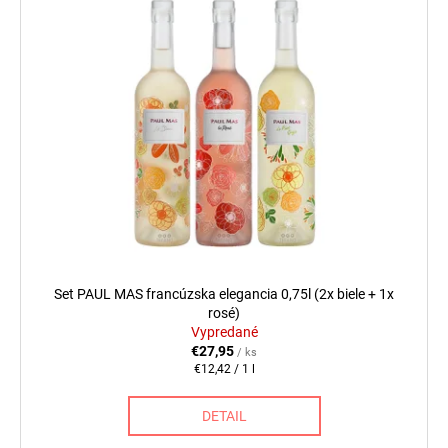
Set PAUL MAS francúzska elegancia 0,75l (2x biele + 1x
rosé)
Vypredané
€27,95
/ ks
Jednotková
€12,42 / 1 l
cena:
DETAIL