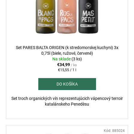
Set PARES BALTA ORIGEN (k stredomorskej kuchyni) 3x
0,75l (biele, ružové, červené)
Na sklade
(3 ks)
€34,99
/ ks
Jednotková
€15,55 / 1 l
cena:
DO KOŠÍKA
Set troch organických vín reprezentujúcich vápencový terroir
katalánskeho Penedèsu
Kód:
885024