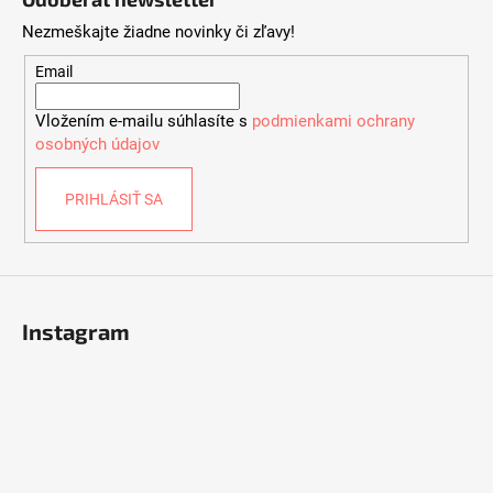
p
Nezmeškajte žiadne novinky či zľavy!
ä
t
Email
i
Vložením e-mailu súhlasíte s
podmienkami ochrany
e
osobných údajov
PRIHLÁSIŤ SA
Instagram