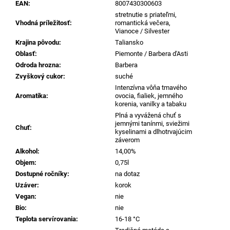
č
EAN
:
8007430300603
a
stretnutie s priateľmi,
m
Vhodná príležitosť
:
romantická večera,
Vianoce / Silvester
e
Krajina pôvodu
:
Taliansko
Oblasť
:
Piemonte / Barbera d'Asti
ZEROPURO
Odroda hrozna
:
Barbera
MINERALIAE
Zvyškový cukor
:
suché
MONTEPULCIANO
Intenzívna vôňa tmavého
D’ABRUZZO
Aromatika
:
ovocia, fialiek, jemného
DOP,
korenia, vanilky a tabaku
0,75L
Plná a vyvážená chuť s
€13,27
jemnými tanínmi, sviežimi
Chuť
:
kyselinami a dlhotrvajúcim
záverom
Alkohol
:
14,00%
Objem
:
0,75l
Dostupné ročníky
:
na dotaz
Uzáver
:
korok
Vegan
:
nie
Bio
:
nie
Teplota servírovania
:
16-18 °C