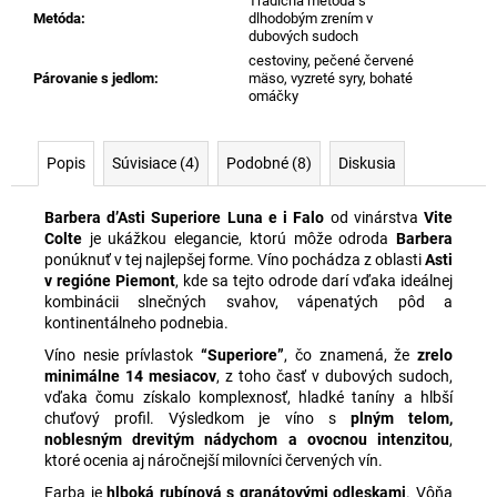
Tradičná metóda s
Metóda
:
dlhodobým zrením v
dubových sudoch
cestoviny, pečené červené
Párovanie s jedlom
:
mäso, vyzreté syry, bohaté
omáčky
Popis
Súvisiace (4)
Podobné (8)
Diskusia
Barbera d’Asti Superiore Luna e i Falo
od vinárstva
Vite
Colte
je ukážkou elegancie, ktorú môže odroda
Barbera
ponúknuť v tej najlepšej forme. Víno pochádza z oblasti
Asti
v regióne Piemont
, kde sa tejto odrode darí vďaka ideálnej
kombinácii slnečných svahov, vápenatých pôd a
kontinentálneho podnebia.
Víno nesie prívlastok
“Superiore”
, čo znamená, že
zrelo
minimálne 14 mesiacov
, z toho časť v dubových sudoch,
vďaka čomu získalo komplexnosť, hladké taníny a hlbší
chuťový profil. Výsledkom je víno s
plným telom,
noblesným drevitým nádychom a ovocnou intenzitou
,
ktoré ocenia aj náročnejší milovníci červených vín.
Farba je
hlboká rubínová s granátovými odleskami
. Vôňa