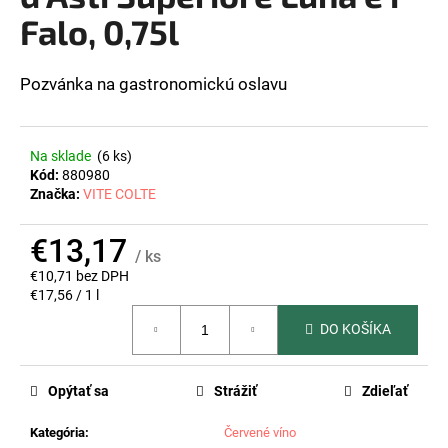
z
Falo, 0,75l
á
5
hviezdičiek.
j
s
Pozvánka na gastronomickú oslavu
ť
?
Na sklade
(6 ks)
Kód:
880980
Značka:
VITE COLTE
HĽADAŤ
€13,17
/ ks
€10,71 bez DPH
Jednotková
€17,56 / 1 l
cena:
O
DO KOŠÍKA
d
p
o
Opýtať sa
Strážiť
Zdieľať
r
ú
Kategória
:
Červené víno