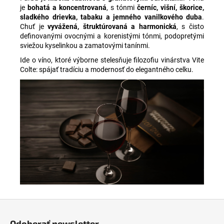
je
bohatá a koncentrovaná
, s tónmi
černíc, višní, škorice,
sladkého drievka, tabaku a jemného vanilkového duba
.
Chuť je
vyvážená, štruktúrovaná a harmonická
, s čisto
definovanými ovocnými a korenistými tónmi, podopretými
sviežou kyselinkou a zamatovými tanínmi.
Ide o víno, ktoré výborne stelesňuje filozofiu vinárstva Vite
Colte: spájať tradíciu a modernosť do elegantného celku.
Z
á
Odoberať newsletter