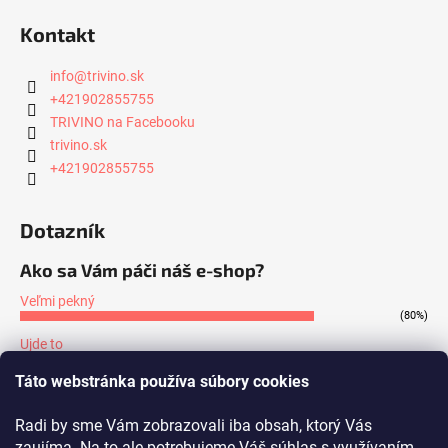
Kontakt
info
@
trivino.sk
+421902855755
TRIVINO na Facebooku
trivino.sk
+421902855755
Dotazník
Ako sa Vám páči náš e-shop?
Veľmi pekný
(80%)
Ujde to
(7%)
Táto webstránka používa súbory cookies
Nepáči sa mi
(13%)
Radi by sme Vám zobrazovali iba obsah, ktorý Vás
Počet hlasov:
171
zaujíma. Na to ale potrebujeme Váš súhlas s využívaním