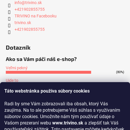
info
@
trivino.sk
+421902855755
TRIVINO na Facebooku
trivino.sk
+421902855755
Dotazník
Ako sa Vám páči náš e-shop?
Veľmi pekný
(80%)
Ujde to
(7%)
Táto webstránka používa súbory cookies
Nepáči sa mi
(13%)
Radi by sme Vám zobrazovali iba obsah, ktorý Vás
Počet hlasov:
171
zaujíma. Na to ale potrebujeme Váš súhlas s využívaním
súborov cookies. Umožníte nám tým používať údaje o
Prijímame online platby
Vašom prezeraní webu
www.trivino.sk
a zlepšiť tak Váš
používateľský zážitok. Toto nastavenie môžete kedykoľvek