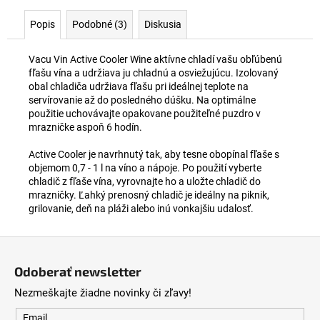
č
a
Popis
Podobné (3)
Diskusia
m
e
Vacu Vin Active Cooler Wine aktívne chladí vašu obľúbenú
fľašu vína a udržiava ju chladnú a osviežujúcu. Izolovaný
obal chladiča udržiava fľašu pri ideálnej teplote na
BALÍK
servírovanie až do posledného dúšku. Na optimálne
TAVIGNANO
použitie uchovávajte opakovane použiteľné puzdro v
VERDICCHIO
CLASSICO
mrazničke aspoň 6 hodín.
SUPERIORE
BIO,
Active Cooler je navrhnutý tak, aby tesne obopínal fľaše s
0,75L
objemom 0,7 - 1 l na víno a nápoje. Po použití vyberte
(5+1
chladič z fľaše vína, vyrovnajte ho a uložte chladič do
ZADARMO)
mrazničky. Ľahký prenosný chladič je ideálny na piknik,
€61
grilovanie, deň na pláži alebo inú vonkajšiu udalosť.
Z
á
Odoberať newsletter
p
Nezmeškajte žiadne novinky či zľavy!
ä
t
Email