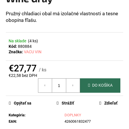
z
á
5
hviezdičiek.
Pružný chladiaci obal má izolačné vlastnosti a tesne
j
obopína fľašu.
s
ť
?
Na sklade
(4 ks)
Kód:
880884
Značka:
VACU VIN
€27,77
HĽADAŤ
/ ks
€22,58 bez DPH
Jednotková
DO KOŠÍKA
cena:
O
d
Opýtať sa
Strážiť
Zdieľať
p
o
Kategória
:
DOPLNKY
r
EAN
:
4260061832477
ú