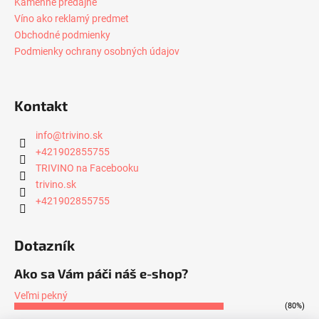
Kamenné predajne
Víno ako reklamý predmet
Obchodné podmienky
Podmienky ochrany osobných údajov
Kontakt
info
@
trivino.sk
+421902855755
TRIVINO na Facebooku
trivino.sk
+421902855755
Dotazník
Ako sa Vám páči náš e-shop?
Veľmi pekný
(80%)