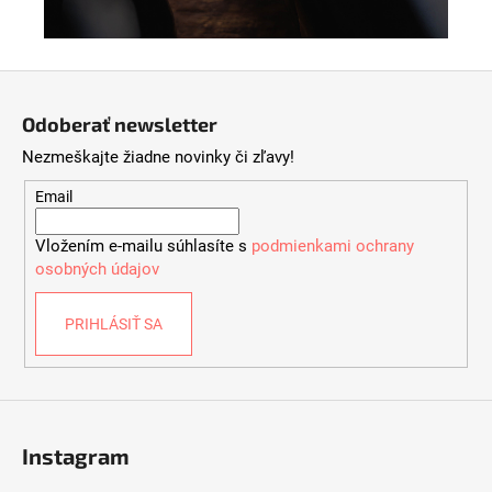
Z
á
Odoberať newsletter
p
Nezmeškajte žiadne novinky či zľavy!
ä
t
Email
i
Vložením e-mailu súhlasíte s
podmienkami ochrany
e
osobných údajov
PRIHLÁSIŤ SA
Instagram