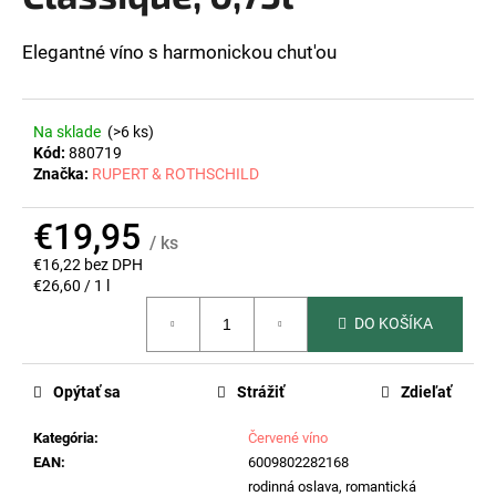
z
á
5
hviezdičiek.
Elegantné víno s harmonickou chut'ou
j
s
ť
Na sklade
(>6 ks)
?
Kód:
880719
Značka:
RUPERT & ROTHSCHILD
€19,95
/ ks
HĽADAŤ
€16,22 bez DPH
Jednotková
€26,60 / 1 l
cena:
DO KOŠÍKA
O
d
Opýtať sa
Strážiť
Zdieľať
p
o
Kategória
:
Červené víno
r
EAN
:
6009802282168
ú
rodinná oslava, romantická