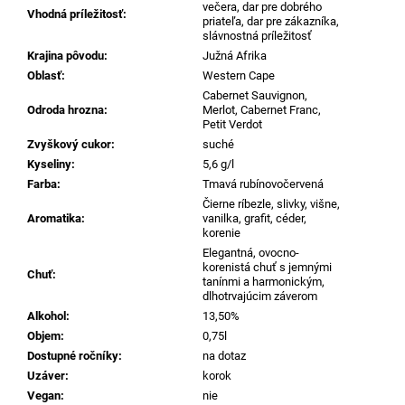
č
večera, dar pre dobrého
Vhodná príležitosť
:
a
priateľa, dar pre zákazníka,
slávnostná príležitosť
m
Krajina pôvodu
:
Južná Afrika
e
Oblasť
:
Western Cape
Cabernet Sauvignon,
Odroda hrozna
:
Merlot, Cabernet Franc,
ZEROPURO
Petit Verdot
MINERALIAE
Zvyškový cukor
:
suché
MONTEPULCIANO
D’ABRUZZO
Kyseliny
:
5,6 g/l
DOP,
Farba
:
Tmavá rubínovočervená
0,75L
Čierne ríbezle, slivky, višne,
€13,27
Aromatika
:
vanilka, grafit, céder,
korenie
Elegantná, ovocno-
korenistá chuť s jemnými
Chuť
:
tanínmi a harmonickým,
dlhotrvajúcim záverom
Alkohol
:
13,50%
Objem
:
0,75l
Dostupné ročníky
:
na dotaz
Uzáver
:
korok
Vegan
:
nie