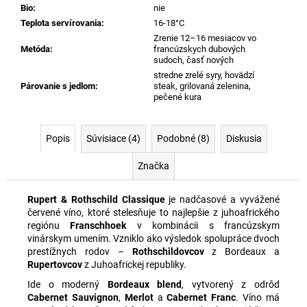
Bio
:
nie
Teplota servírovania
:
16-18°C
Zrenie 12–16 mesiacov vo
Metóda
:
francúzskych dubových
sudoch, časť nových
stredne zrelé syry, hovädzí
Párovanie s jedlom
:
steak, grilovaná zelenina,
pečené kura
Popis
Súvisiace (4)
Podobné (8)
Diskusia
Značka
Rupert & Rothschild Classique
je nadčasové a vyvážené
červené víno, ktoré stelesňuje to najlepšie z juhoafrického
regiónu
Franschhoek
v kombinácii s francúzskym
vinárskym umením. Vzniklo ako výsledok spolupráce dvoch
prestížnych rodov –
Rothschildovcov
z Bordeaux a
Rupertovcov
z Juhoafrickej republiky.
Ide o moderný
Bordeaux blend
, vytvorený z odrôd
Cabernet Sauvignon
,
Merlot
a
Cabernet Franc
. Víno má