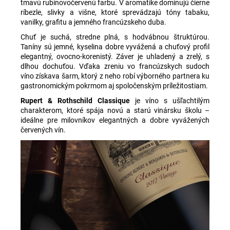
tmavú rubínovočervenú farbu. V aromatike dominujú čierne
ríbezle, slivky a višne, ktoré sprevádzajú tóny tabaku,
vanilky, grafitu a jemného francúzskeho duba.
Chuť je suchá, stredne plná, s hodvábnou štruktúrou.
Taníny sú jemné, kyselina dobre vyvážená a chuťový profil
elegantný, ovocno-korenistý. Záver je uhladený a zrelý, s
dlhou dochuťou. Vďaka zreniu vo francúzskych sudoch
víno získava šarm, ktorý z neho robí výborného partnera ku
gastronomickým pokrmom aj spoločenským príležitostiam.
Rupert & Rothschild Classique
je víno s ušľachtilým
charakterom, ktoré spája novú a starú vinársku školu –
ideálne pre milovníkov elegantných a dobre vyvážených
červených vín.