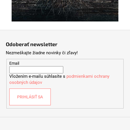
Z
á
Odoberať newsletter
p
Nezmeškajte žiadne novinky či zľavy!
ä
t
Email
i
Vložením e-mailu súhlasíte s
podmienkami ochrany
e
osobných údajov
PRIHLÁSIŤ SA