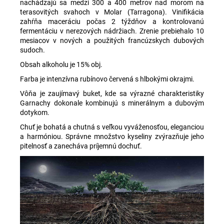
nachádzajú sa medzi 300 a 400 metrov nad morom na
terasovitých svahoch v Molar (Tarragona). Vinifikácia
zahŕňa maceráciu počas 2 týždňov a kontrolovanú
fermentáciu v nerezových nádržiach. Zrenie prebiehalo 10
mesiacov v nových a použitých francúzskych dubových
sudoch.
Obsah alkoholu je 15% obj.
Farba je intenzívna rubínovo červená s hlbokými okrajmi.
Vôňa je zaujímavý buket, kde sa výrazné charakteristiky
Garnachy dokonale kombinujú s minerálnym a dubovým
dotykom.
Chuť je bohatá a chutná s veľkou vyváženosťou, eleganciou
a harmóniou. Správne množstvo kyseliny zvýrazňuje jeho
pitelnosť a zanecháva príjemnú dochuť.