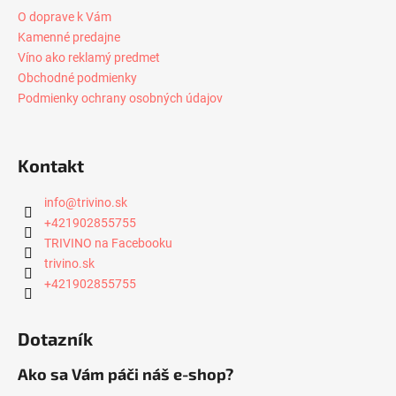
O doprave k Vám
Kamenné predajne
Víno ako reklamý predmet
Obchodné podmienky
Podmienky ochrany osobných údajov
Kontakt
info
@
trivino.sk
+421902855755
TRIVINO na Facebooku
trivino.sk
+421902855755
Dotazník
Ako sa Vám páči náš e-shop?