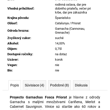
č
rodinná oslava, dar pre
a
Vhodná príležitosť
:
dobrého priateľa, večer pri
m
krbe, dar pre zákazníka
e
Krajina pôvodu
:
Španielsko
Oblasť
:
Catalunya / Priorat
Garnacha (Cannonau,
Odroda hrozna
:
BALÍK
Grenache)
TAVIGNANO
Zvyškový cukor
:
suché
VERDICCHIO
Alkohol
:
14,00%
CLASSICO
SUPERIORE
Objem
:
0,75l
BIO,
Dostupné ročníky
:
na dotaz
0,75L
Uzáver
:
korok
(5+1
ZADARMO)
Vegan
:
nie
Bio
:
nie
€61
Popis
Súvisiace (4)
Podobné (8)
Diskusia
Proyecto Garnachas Fosca Priorat
je hlavne z odrody
Garnacha s malými množstvami Cariñena, Merlot a
Cabernet Sauvignon. Vinice sú staršie ako 60 rokov a