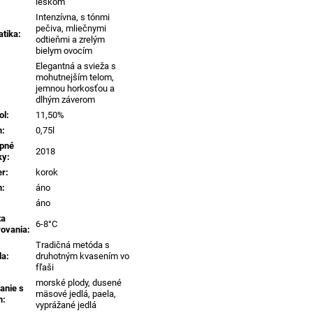
leskom
Intenzívna, s tónmi
pečiva, mliečnymi
tika
:
odtieňmi a zrelým
bielym ovocím
Elegantná a svieža s
mohutnejším telom,
jemnou horkosťou a
dlhým záverom
ol
:
11,50%
m
:
0,75l
pné
2018
ky
:
er
:
korok
n
:
áno
áno
ta
6-8°C
rovania
:
Tradičná metóda s
da
:
druhotným kvasením vo
fľaši
morské plody, dusené
anie s
mäsové jedlá, paela,
m
:
vyprážané jedlá