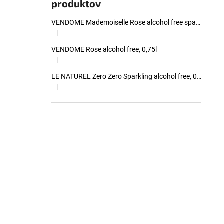
produktov
VENDOME Mademoiselle Rose alcohol free sparkling, 0,75l
|
Hodnotenie produktu je 4 z 5 hviezdičiek.
VENDOME Rose alcohol free, 0,75l
|
Hodnotenie produktu je 4 z 5 hviezdičiek.
LE NATUREL Zero Zero Sparkling alcohol free, 0,00%, 0,75l
|
Hodnotenie produktu je 4 z 5 hviezdičiek.