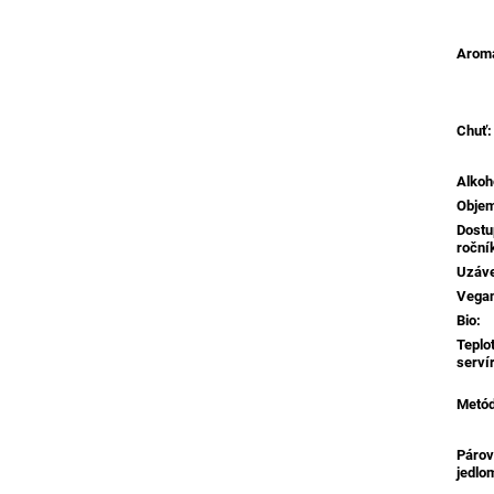
Aroma
Chuť
:
Alkoh
Obje
Dostu
roční
Uzáv
Vega
Bio
:
Teplo
serví
Metó
Párov
jedlo