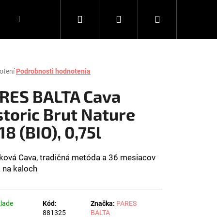
Hľadať
Prihlásenie
Nákupný
DARČEKY
KÁVA
DOPLNKY
Všetko, čo chce
košík
rné
otení
Podrobnosti hodnotenia
enie
tu
RES BALTA Cava
storic Brut Nature
18 (BIO), 0,75l
čiek.
ková Cava, tradičná metóda a 36 mesiacov
a na kaloch
Nasledujúce
lade
Kód:
Značka:
PARES
)
881325
BALTA