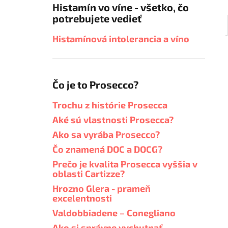
Histamín vo víne - všetko, čo
potrebujete vedieť
Histamínová intolerancia a víno
Čo je to Prosecco?
Trochu z histórie Prosecca
Aké sú vlastnosti Prosecca?
Ako sa vyrába Prosecco?
Čo znamená DOC a DOCG?
Prečo je kvalita Prosecca vyššia v
oblasti Cartizze?
Hrozno Glera - prameň
excelentnosti
Valdobbiadene – Conegliano
Ako si správne vychutnať