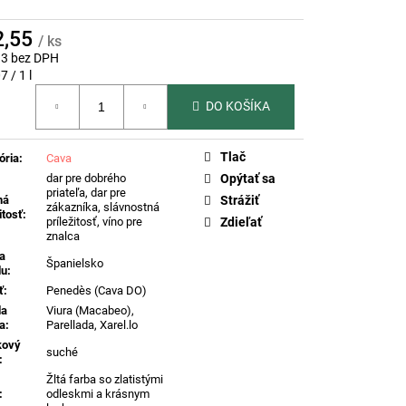
 DI VALDOBBIADENE
SECCO SUPERIORE
ERENČNÉ PROSECCO
2,55
/ ks
33 bez DPH
otková
7 / 1 l
DO KOŠÍKA
Tlač
ória
:
Cava
dar pre dobrého
Opýtať sa
priateľa, dar pre
ná
Strážiť
zákazníka, slávnostná
itosť
:
príležitosť, víno pre
Zdieľať
znalca
na
Španielsko
du
:
ť
:
Penedès (Cava DO)
da
Viura (Macabeo),
a
:
Parellada, Xarel.lo
kový
suché
:
Žltá farba so zlatistými
:
odleskmi a krásnym