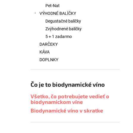
Pet-Nat
VÝHODNÉ BALÍČKY
Degustačné balíčky
Zvýhodnené balíčky
5 + 1 zadarmo
DARČEKY
KÁVA
DOPLNKY
Čo je to biodynamické víno
Všetko, čo potrebujete vedieť o
biodynamickom víne
Biodynamické víno v skratke