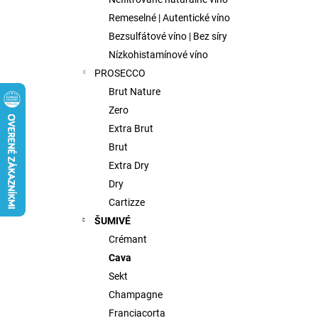
FISH WIVES CLUB OCTAVIAS SINFULL
SECRET CHENIN BLANC, 0,75L
Remeselné | Autentické víno
€9,75
Bezsulfátové víno | Bez síry
Nízkohistamínové víno
PROSECCO
Brut Nature
Zero
Extra Brut
Brut
Extra Dry
Dry
Cartizze
ŠUMIVÉ
Crémant
Cava
Sekt
Champagne
Franciacorta