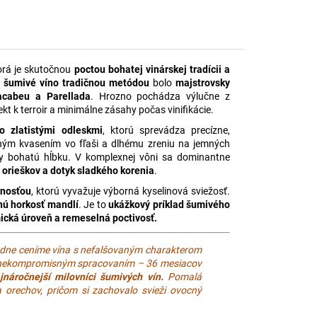
torá je skutočnou
poctou bohatej vinárskej tradícii a
é
šumivé víno tradičnou metódou
bolo
majstrovsky
Macabeu a Parellada
. Hrozno pochádza výlučne z
ekt k terroir a minimálne zásahy počas vinifikácie.
so zlatistými odleskmi
, ktorú sprevádza precízne,
ým kvasením vo fľaši a dlhému zreniu na jemných
cky bohatú hĺbku. V komplexnej vôni sa dominantne
, orieškov a dotyk sladkého korenia
.
lnosťou
, ktorú vyvažuje výborná kyselinová sviežosť.
nú horkosť mandlí
. Je to
ukážkový príklad šumivého
cká úroveň a remeselná poctivosť.
iadne ceníme vína s nefalšovaným charakterom
ím nekompromisným spracovaním – 36 mesiacov
jnáročnejší milovníci šumivých vín.
Pomalá
 a orechov, pričom si zachovalo svieži ovocný