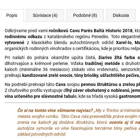
Popis
Súvisiace (4)
Podobné (8)
Diskusia
Odkrývame pred vami
ročníkovú
Cavu Parés Baltà Historic 2018
, k
rodinnému odkazu
z katalánskeho regiónu Penedès. Toto elegantn
vytvorené
z klasického blendu autochtónnych odrôd
Xarel·lo, 
organických rodinných vinohradov s certifikáciou, kde je prioritou rešp
Pri naliatí do pohára okamžite upúta čistá,
žiarivo žltá farba 
dlhotrvajúce a krémové perlenie. Vďaka
tradičnej metóde
s druhotn
kaloch (minimálne 36 mesiacov) získalo víno vrstevnatú, senzori
prelínajú
kandizované zrelé ovocie, tóny briošky, ušľachtilého pečiva
Na podnebí prekvapí táto
Cava
svojou
pevnou štruktúrou a zrelou p
Z chuťového profilu vystupuje d
lhý záver obohatený o noblesnú, jem
vína určeného pre slávnostné tabul
e, kde sa hľadá vysoká
gastronomi
Čo si na tomto víne všímame najviac?
„My v Trivino si mimor
miesta svojho vzniku. Táto Cava nás presvedčila práve svoj
zrenia na kaloch jej dodáva štruktúru, ktorú
ocenia aj tí na
autolýza vytvorila vo víne fascinujúce terciárne tóny pečiva
základ pôvodných odrôd.