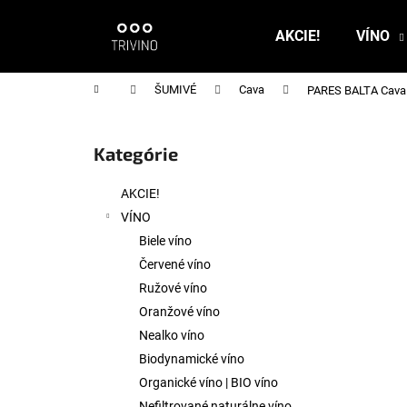
K
Prejsť
na
o
AKCIE!
VÍNO
obsah
Späť
Späť
š
do
do
í
Domov
ŠUMIVÉ
Cava
PARES BALTA Cava H
k
obchodu
obchodu
B
o
Kategórie
Preskočiť
č
kategórie
n
AKCIE!
ý
VÍNO
p
Biele víno
a
Červené víno
n
Ružové víno
e
Oranžové víno
l
Nealko víno
Biodynamické víno
Organické víno | BIO víno
Nefiltrované naturálne víno