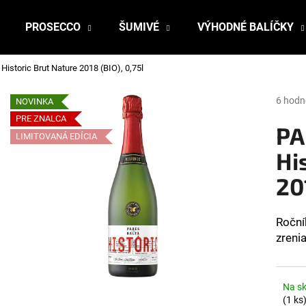
PROSECCO
ŠUMIVÉ
VÝHODNÉ BALÍČKY
istoric Brut Nature 2018 (BIO), 0,75l
Čo potrebujete nájsť?
Prieme
6 hodn
NOVINKA
hodnot
PRE ZNALCA
produk
PA
HĽADAŤ
LIMITOVANÁ EDÍCIA
je
5,0
Hi
z
20
5
Odporúčame
hviezdi
Roční
zreni
Na sk
(1 ks