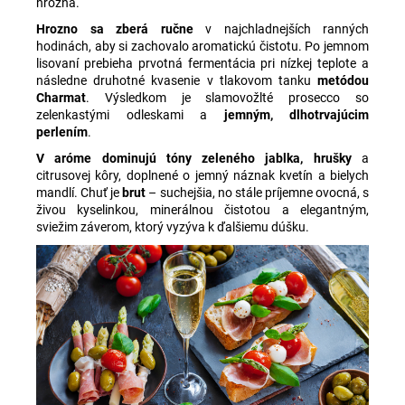
hrozna.
Hrozno sa zberá ručne
v najchladnejších ranných
hodinách, aby si zachovalo aromatickú čistotu. Po jemnom
lisovaní prebieha prvotná fermentácia pri nízkej teplote a
následne druhotné kvasenie v tlakovom tanku
metódou
Charmat
. Výsledkom je slamovožlté prosecco so
zelenkastými odleskami a
jemným, dlhotrvajúcim
perlením
.
V aróme dominujú tóny zeleného jablka, hrušky
a
citrusovej kôry, doplnené o jemný náznak kvetín a bielych
mandlí. Chuť je
brut
– suchejšia, no stále príjemne ovocná, s
živou kyselinkou, minerálnou čistotou a elegantným,
sviežim záverom, ktorý vyzýva k ďalšiemu dúšku.