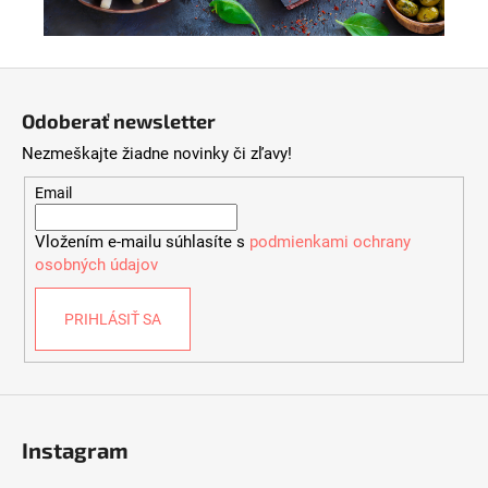
Z
á
Odoberať newsletter
p
Nezmeškajte žiadne novinky či zľavy!
ä
t
Email
i
Vložením e-mailu súhlasíte s
podmienkami ochrany
e
osobných údajov
PRIHLÁSIŤ SA
Instagram