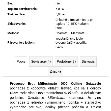
Bio
:
nie
Teplota servírovania
:
6-8 °C
Tlak vo fľaši
:
5,0 bar
Chladné a tmavé miesto pri
Skladovanie
:
teplote 12-15°C korkom
hore.
Metóda
:
Charmat – Martinotti
vegetariánske jedlo,
Párovanie s jedlom
:
ovocné šaláty, aperitív,
rizoto
Popis
Súvisiace (4)
Podobné (8)
Diskusia
Značka
Prosecco Brut Millesimato DOC Colline Guizzette
pochádza z kopcovitej oblasti Treviso, kde sa z odrody
Glera
rodia vína s nezameniteľnou sviežosťou a delikátnym
perlením. Označenie
Millesimato
znamená, že víno
pochádza z jedného výnimočného ročníka – starostlivo
vybraného pre svoj ideálny priebeh počasia a zrelosť