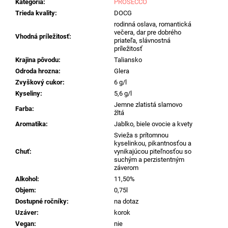
č
Kategória
:
PROSECCO
a
Trieda kvality
:
DOCG
m
rodinná oslava, romantická
večera, dar pre dobrého
e
Vhodná príležitosť
:
priateľa, slávnostná
príležitosť
Krajina pôvodu
:
Taliansko
LUNARIA
Odroda hrozna
:
Glera
MBETTATA
GRILLO,
Zvyškový cukor
:
6 g/l
0,75L
Kyseliny
:
5,6 g/l
€12,25
Jemne zlatistá slamovo
Farba
:
žltá
Aromatika
:
Jablko, biele ovocie a kvety
Svieža s prítomnou
kyselinkou, pikantnosťou a
Chuť
:
vynikajúcou piteľnosťou so
suchým a perzistentným
záverom
Alkohol
:
11,50%
Objem
:
0,75l
Dostupné ročníky
:
na dotaz
Uzáver
:
korok
Vegan
:
nie