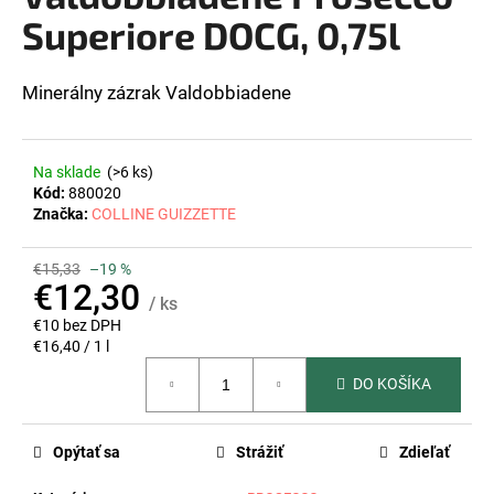
z
Superiore DOCG, 0,75l
á
5
hviezdičiek.
j
s
Minerálny zázrak Valdobbiadene
ť
?
Na sklade
(>6 ks)
Kód:
880020
Značka:
COLLINE GUIZZETTE
HĽADAŤ
€15,33
–19 %
€12,30
/ ks
€10 bez DPH
Jednotková
€16,40 / 1 l
O
cena:
d
DO KOŠÍKA
p
o
r
Opýtať sa
Strážiť
Zdieľať
ú