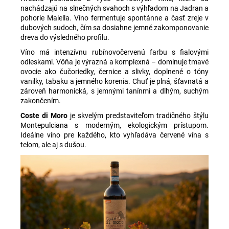
nachádzajú na slnečných svahoch s výhľadom na Jadran a
pohorie Maiella. Víno fermentuje spontánne a časť zreje v
dubových sudoch, čím sa dosiahne jemné zakomponovanie
dreva do výsledného profilu.
Víno má intenzívnu rubínovočervenú farbu s fialovými
odleskami. Vôňa je výrazná a komplexná – dominuje tmavé
ovocie ako čučoriedky, černice a slivky, doplnené o tóny
vanilky, tabaku a jemného korenia. Chuť je plná, šťavnatá a
zároveň harmonická, s jemnými tanínmi a dlhým, suchým
zakončením.
Coste di Moro
je skvelým predstaviteľom tradičného štýlu
Montepulciana s moderným, ekologickým prístupom.
Ideálne víno pre každého, kto vyhľadáva červené vína s
telom, ale aj s dušou.