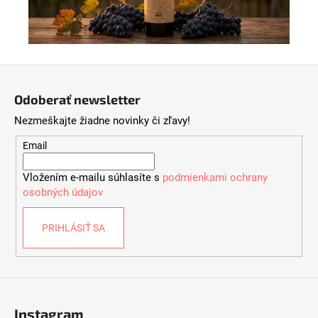
Z
á
Odoberať newsletter
p
Nezmeškajte žiadne novinky či zľavy!
ä
t
Email
i
Vložením e-mailu súhlasíte s
podmienkami ochrany
e
osobných údajov
PRIHLÁSIŤ SA
Instagram