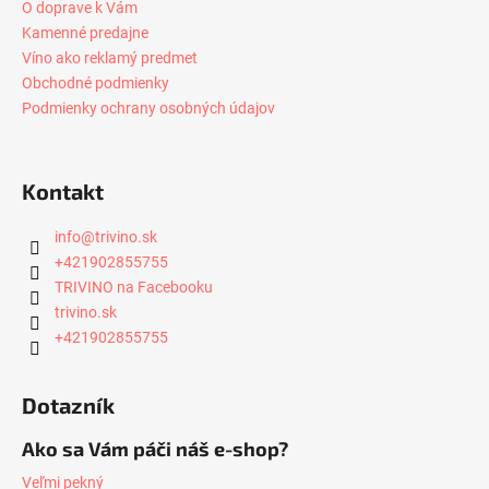
O doprave k Vám
Kamenné predajne
Víno ako reklamý predmet
Obchodné podmienky
Podmienky ochrany osobných údajov
Kontakt
info
@
trivino.sk
+421902855755
TRIVINO na Facebooku
trivino.sk
+421902855755
Dotazník
Ako sa Vám páči náš e-shop?
Veľmi pekný