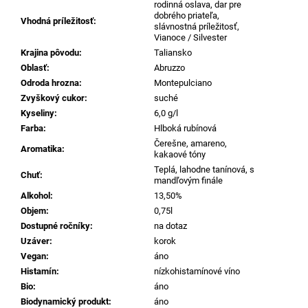
č
rodinná oslava, dar pre
a
dobrého priateľa,
Vhodná príležitosť
:
slávnostná príležitosť,
m
Vianoce / Silvester
e
Krajina pôvodu
:
Taliansko
Oblasť
:
Abruzzo
Odroda hrozna
:
Montepulciano
CONFRATERNITA
Zvyškový cukor
:
suché
DI
VALDOBBIADENE
Kyseliny
:
6,0 g/l
EXTRA
Farba
:
Hlboká rubínová
DRY
Čerešne, amareno,
PROSECCO
Aromatika
:
kakaové tóny
SUPERIORE
DOCG,
Teplá, lahodne tanínová, s
Chuť
:
0,75L
mandľovým finále
REFERENČNÉ
Alkohol
:
13,50%
PROSECCO
Objem
:
0,75l
€25,95
Dostupné ročníky
:
na dotaz
Uzáver
:
korok
Vegan
:
áno
Histamín
:
nízkohistamínové víno
Bio
:
áno
Biodynamický produkt
:
áno