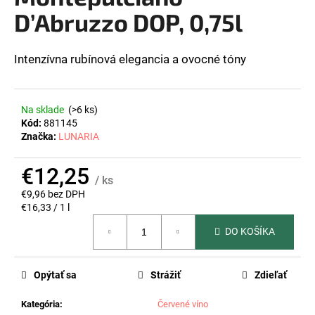
z
D’Abruzzo DOP, 0,75l
á
5
hviezdičiek.
j
s
Intenzívna rubínová elegancia a ovocné tóny
ť
?
Na sklade
(>6 ks)
Kód:
881145
Značka:
LUNARIA
HĽADAŤ
€12,25
/ ks
€9,96 bez DPH
Jednotková
€16,33 / 1 l
cena:
O
DO KOŠÍKA
d
p
o
Opýtať sa
Strážiť
Zdieľať
r
ú
Kategória
:
Červené víno