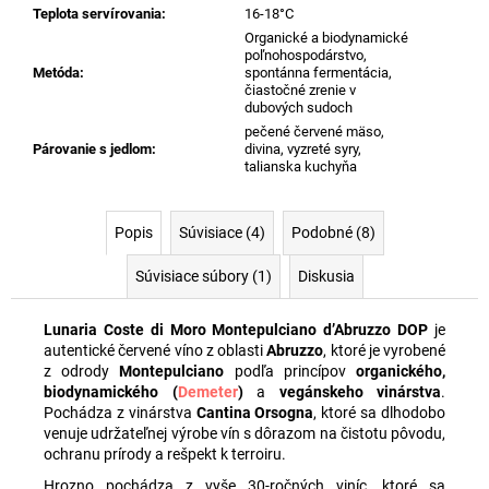
Teplota servírovania
:
16-18°C
Organické a biodynamické
poľnohospodárstvo,
Metóda
:
spontánna fermentácia,
čiastočné zrenie v
dubových sudoch
pečené červené mäso,
Párovanie s jedlom
:
divina, vyzreté syry,
talianska kuchyňa
Popis
Súvisiace (4)
Podobné (8)
Súvisiace súbory (1)
Diskusia
Lunaria Coste di Moro Montepulciano d’Abruzzo DOP
je
autentické červené víno z oblasti
Abruzzo
, ktoré je vyrobené
z odrody
Montepulciano
podľa princípov
organického,
biodynamického (
Demeter
)
a
vegánskeho vinárstva
.
Pochádza z vinárstva
Cantina Orsogna
, ktoré sa dlhodobo
venuje udržateľnej výrobe vín s dôrazom na čistotu pôvodu,
ochranu prírody a rešpekt k terroiru.
Hrozno pochádza z vyše 30-ročných viníc, ktoré sa