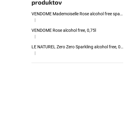
produktov
VENDOME Mademoiselle Rose alcohol free sparkling, 0,75l
|
Hodnotenie produktu je 4 z 5 hviezdičiek.
VENDOME Rose alcohol free, 0,75l
|
Hodnotenie produktu je 4 z 5 hviezdičiek.
LE NATUREL Zero Zero Sparkling alcohol free, 0,00%, 0,75l
|
Hodnotenie produktu je 4 z 5 hviezdičiek.