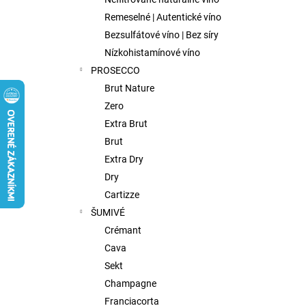
FISH WIVES CLUB OCTAVIAS SINFULL
SECRET CHENIN BLANC, 0,75L
Remeselné | Autentické víno
€9,75
Bezsulfátové víno | Bez síry
Nízkohistamínové víno
PROSECCO
Brut Nature
Zero
Extra Brut
Brut
Extra Dry
Dry
Cartizze
ŠUMIVÉ
Crémant
Cava
Sekt
Champagne
Franciacorta