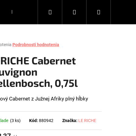
Hľadať
Prihlásenie
Nákupný
DARČEKY
KÁVA
DOPLNKY
Všetko, čo chce
košík
rné
otenia
Podrobnosti hodnotenia
enie
tu
 RICHE Cabernet
uvignon
ellenbosch, 0,75l
čiek.
ový Cabernet z Južnej Afriky plný hĺbky
klade
(3 ks)
Kód:
880942
Značka:
LE RICHE
Nasledujúce