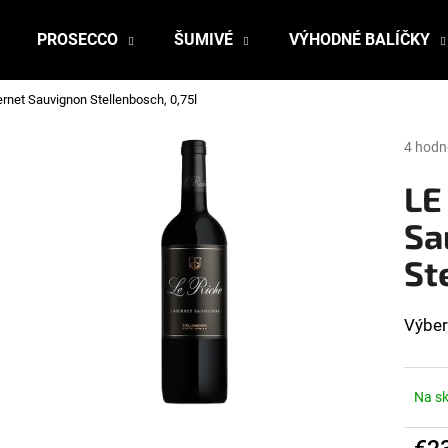
PROSECCO
ŠUMIVÉ
VÝHODNÉ BALÍČKY
rnet Sauvignon Stellenbosch, 0,75l
Čo potrebujete nájsť?
Prieme
4 hodn
hodnot
produk
LE
HĽADAŤ
je
4,5
Sa
z
St
5
Odporúčame
hviezdi
Výber
Na s