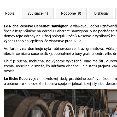
Popis
Súvisiace (4)
Podobné (8)
Diskusia
Le Riche Reserve Cabernet Sauvignon
je vlajkovou loďou uznávané
špecializuje výlučne na odrodu Cabernet Sauvignon. Víno pochádza 
domov tejto odrody na južnej pologuli. Ročník Reserve je vyrábaný len v
výber z toho najlepšieho, čo vinárstvo produkuje.
Vo farbe vína dominuje sýta rubínovočervená až granátová. Vôňa 
ríbezle, černice a sušené slivky, obohatené o tóny grafitu, cedrového d
Chuť je suchá, mohutná, no výborne vyvážená. Víno má štruktúrovan
zrenia. Kyselina je svieža, čo udržiava eleganciu a čistotu prejavu. Z
ovocia.
Le Riche Reserve
je víno svetovej triedy, pravidelne oceňované odbo
a určené pre znalcov, ktorí ocenia spojenie juhoafrickej sily s bordeau