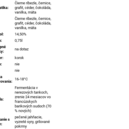
Čierne ríbezle, černice,
tika
:
grafit, céder, čokoláda,
vanilka, mäta
Čierne ríbezle, černice,
grafit, céder, čokoláda,
vanilka, mäta
ol
:
14,50%
m
:
0,75l
pné
na dotaz
ky
:
er
:
korok
n
:
nie
nie
ta
16-18°C
rovania
:
Fermentácia v
nerezových tankoch,
zrenie 24 mesiacov vo
da
:
francúzskych
barikových sudoch (70
% nových)
pečené jahňacie,
anie s
vyzreté syry, grilované
m
:
pokrmy