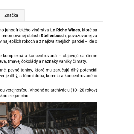
Značka
ho juhoafrického vinárstva
Le Riche Wines
, ktoré sa
z renomovanej oblasti
Stellenbosch
, považovanej za
 najlepších rokoch a z najkvalitnejších parciel – ide o
je komplexná a koncentrovaná – objavujú sa čierne
reva, tmavej čokolády a náznaky vanilky či mäty.
é, pevné taníny, ktoré mu zaručujú dlhý potenciál
áver je dlhý, s tónmi duba, korenia a koncentrovaného
rnou verejnosťou. Vhodné na archiváciu (10–20 rokov)
xskou eleganciou.