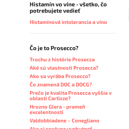
Histamín vo víne - všetko, čo
potrebujete vedieť
Histamínová intolerancia a víno
Čo je to Prosecco?
Trochu z histórie Prosecca
Aké sú vlastnosti Prosecca?
Ako sa vyrába Prosecco?
Čo znamená DOC a DOCG?
Prečo je kvalita Prosecca vyššia v
oblasti Cartizze?
Hrozno Glera - prameň
excelentnosti
Valdobbiadene – Conegliano
Ako si správne vychutnať