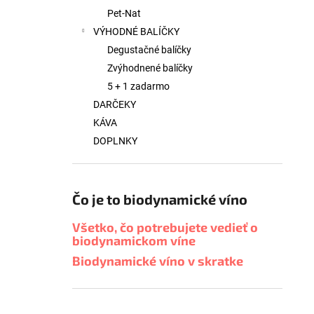
Pet-Nat
VÝHODNÉ BALÍČKY
Degustačné balíčky
Zvýhodnené balíčky
5 + 1 zadarmo
DARČEKY
KÁVA
DOPLNKY
Čo je to biodynamické víno
Všetko, čo potrebujete vedieť o
biodynamickom víne
Biodynamické víno v skratke