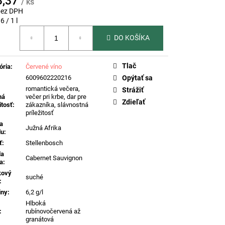
3,37
/ ks
 DI VALDOBBIADENE
SECCO SUPERIORE
bez DPH
ERENČNÉ PROSECCO
otková
6 / 1 l
DO KOŠÍKA
Tlač
ória
:
Červené víno
6009602220216
Opýtať sa
romantická večera,
Strážiť
ná
večer pri krbe, dar pre
Zdieľať
itosť
:
zákazníka, slávnostná
príležitosť
na
Južná Afrika
du
:
ť
:
Stellenbosch
da
Cabernet Sauvignon
a
:
kový
suché
:
iny
:
6,2 g/l
Hlboká
:
rubínovočervená až
granátová