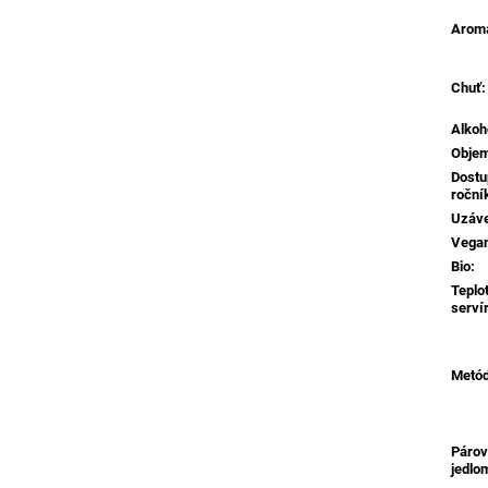
Aroma
Chuť
:
Alkoh
Obje
Dostu
roční
Uzáv
Vega
Bio
:
Teplo
serví
Metó
Párov
jedlo