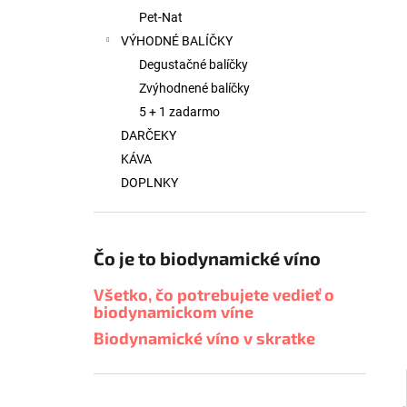
Pet-Nat
VÝHODNÉ BALÍČKY
Degustačné balíčky
Zvýhodnené balíčky
5 + 1 zadarmo
DARČEKY
KÁVA
DOPLNKY
Čo je to biodynamické víno
Všetko, čo potrebujete vedieť o
biodynamickom víne
Biodynamické víno v skratke