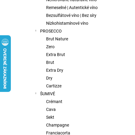
FISH WIVES CLUB OCTAVIAS SINFULL
SECRET CHENIN BLANC, 0,75L
Remeselné | Autentické víno
€9,75
Bezsulfátové víno | Bez síry
Nízkohistamínové víno
PROSECCO
Brut Nature
Zero
Extra Brut
Brut
Extra Dry
Dry
Cartizze
ŠUMIVÉ
Crémant
Cava
Sekt
Champagne
Franciacorta