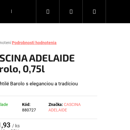
Hľadať
Prihlásenie
Nákupný
DARČEKY
KÁVA
DOPLNKY
Všetko, čo chce
košík
rné
notení
Podrobnosti hodnotenia
enie
tu
SCINA ADELAIDE
rolo, 0,75l
čiek.
htilé Barolo s eleganciou a tradíciou
lade
Kód:
Značka:
CASCINA
)
880727
ADELAIDE
Nasledujúce
1,93
/ ks