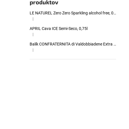
produktov
LE NATUREL Zero Zero Sparkling alcohol free, 0,00%, 0,75l
|
Hodnotenie produktu je 4 z 5 hviezdičiek.
APRIL Cava ICE Semi-Seco, 0,75l
|
Hodnotenie produktu je 5 z 5 hviezdičiek.
Balík CONFRATERNITA di Valdobbiadene Extra Dry Valdobbiadene Prosecco, 0,75l (5+1 zadarmo)
|
Hodnotenie produktu je 5 z 5 hviezdičiek.