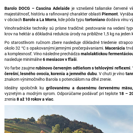
Barolo DOCG – Cascina Adelaide
je vznešené talianske červené ví
majestátnosť, históriu a rafinovaný charakter oblasti
Piemont
. Vyráb
v obciach
Barolo a La Morra
, kde pôda typu
tortoniano
dodáva vínu vý
Vinohradnícke techniky sú prísne tradičné: pestovanie na vedení ty
krov na hektár a dôkladná redukcia úrody na približne 1,5 kg na jeden 
Po starostlivom ručnom zbere nasleduje dôkladné triedenie strapcov
okolo 32 °C s opakovanými jemnými prečerpávaniami.
Macerácia
trvá
a komplexnosť. Víno následne prechádza
malolaktickou fermentácio
nasleduje minimálne
6 mesiacov v fľaši
.
Vo farbe zaujme
rubínovo červeným odtieňom s tehlovými reflexmi
.
čerešní, lesného ovocia, korenia a jemného dubu
. V chuti je víno
tan
znakom výnimočného Barola s potenciálom na dlhé zrenie.
Ideálny spoločník ku
grilovanému a dusenému červenému mäsu, 
vyzretým a modrým syrom. Odporúčame podávať pri teplote
18 – 2
zrenia
8 až 10 rokov a viac
.