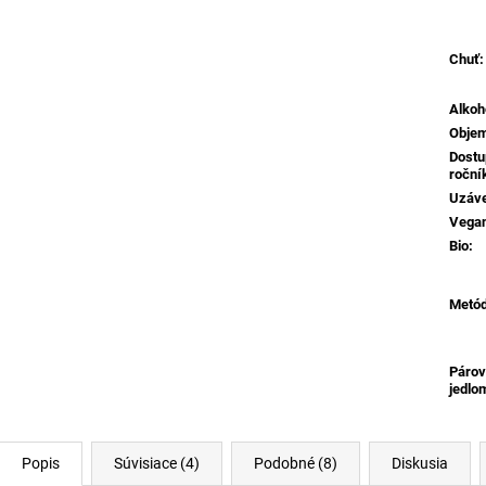
Chuť
:
Alkoh
Obje
Dostu
roční
Uzáv
Vega
Bio
:
Metó
Párov
jedlo
Popis
Súvisiace (4)
Podobné (8)
Diskusia