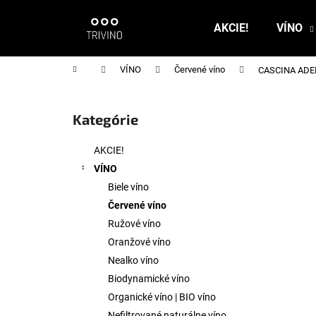
K
Prejsť
na
o
AKCIE!
VÍNO
obsah
Späť
Späť
š
do
do
í
Domov
VÍNO
Červené víno
CASCINA ADELA
k
obchodu
obchodu
B
o
Kategórie
Preskočiť
č
kategórie
n
AKCIE!
ý
VÍNO
p
Biele víno
a
Červené víno
n
Ružové víno
e
Oranžové víno
l
Nealko víno
Biodynamické víno
Organické víno | BIO víno
Nefiltrované naturálne víno