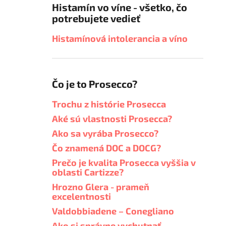
Histamín vo víne - všetko, čo
potrebujete vedieť
Histamínová intolerancia a víno
Čo je to Prosecco?
Trochu z histórie Prosecca
Aké sú vlastnosti Prosecca?
Ako sa vyrába Prosecco?
Čo znamená DOC a DOCG?
Prečo je kvalita Prosecca vyššia v
oblasti Cartizze?
Hrozno Glera - prameň
excelentnosti
Valdobbiadene – Conegliano
Ako si správne vychutnať