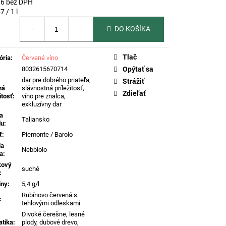
 DI VALDOBBIADENE
96 bez DPH
DOBBIADENE PROSECCO
otková
7 / 1 l
, 0,75L
REFERENČNÉ
DO KOŠÍKA
Tlač
ória
:
Červené víno
8032615670714
Opýtať sa
dar pre dobrého priateľa,
Strážiť
ná
slávnostná príležitosť,
Zdieľať
itosť
:
víno pre znalca,
exkluzívny dar
na
Taliansko
du
:
ť
:
Piemonte / Barolo
da
Nebbiolo
a
:
kový
suché
:
iny
:
5,4 g/l
Rubínovo červená s
:
tehlovými odleskami
Divoké čerešne, lesné
tika
:
plody, dubové drevo,