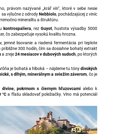
no, právom nazývané „kráľ vín“, ktoré v sebe nesie
a sa výlučne z odrody
Nebbiolo
, pochádzajúcej z viníc
nimočnú mineralitu a štruktúru.
pu
kontrospaliera
, rez
Guyot
, hustota výsadby 5000
ker, čo zabezpečuje vysokú kvalitu hrozna.
, jemné lisovanie a riadená fermentácia pri teplote
 približne 300 hodín, čím sa dosiahne bohatý extrakt
u
a zreje
24 mesiacov v dubových sudoch
, po ktorých
 Vôňa je bohatá a hlboká – nájdeme tu tóny
divokých
nické, s dlhým, minerálnym a sviežim záverom
, čo je
divine, pokrmom s čiernym hľuzovcami
alebo k
0 °C
a fľašu skladovať poležiačky. Víno má potenciál