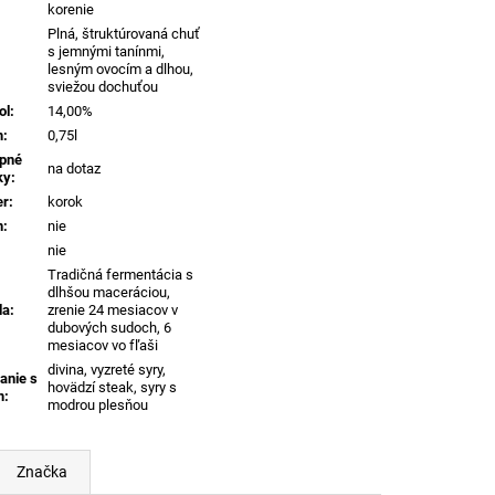
korenie
Plná, štruktúrovaná chuť
s jemnými tanínmi,
lesným ovocím a dlhou,
sviežou dochuťou
ol
:
14,00%
m
:
0,75l
pné
na dotaz
ky
:
er
:
korok
n
:
nie
nie
Tradičná fermentácia s
dlhšou maceráciou,
da
:
zrenie 24 mesiacov v
dubových sudoch, 6
mesiacov vo fľaši
divina, vyzreté syry,
anie s
hovädzí steak, syry s
m
:
modrou plesňou
Značka