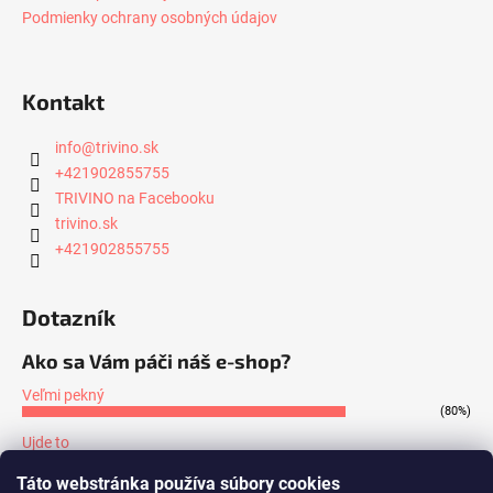
Podmienky ochrany osobných údajov
Kontakt
info
@
trivino.sk
+421902855755
TRIVINO na Facebooku
trivino.sk
+421902855755
Dotazník
Ako sa Vám páči náš e-shop?
Veľmi pekný
(80%)
Ujde to
(7%)
Táto webstránka používa súbory cookies
Nepáči sa mi