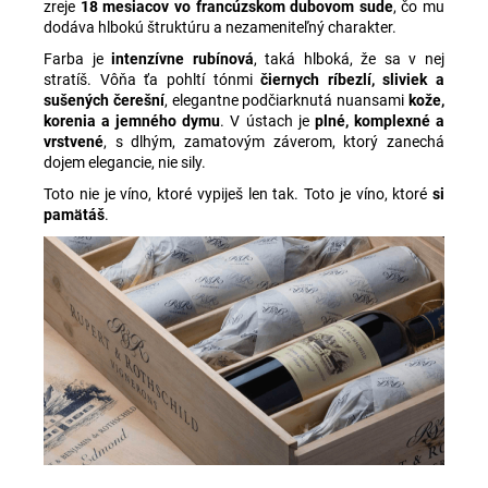
zreje
18 mesiacov vo francúzskom dubovom sude
, čo mu
dodáva hlbokú štruktúru a nezameniteľný charakter.
Farba je
intenzívne rubínová
, taká hlboká, že sa v nej
stratíš. Vôňa ťa pohltí tónmi
čiernych ríbezlí, sliviek a
sušených čerešní
, elegantne podčiarknutá nuansami
kože,
korenia a jemného dymu
. V ústach je
plné, komplexné a
vrstvené
, s dlhým, zamatovým záverom, ktorý zanechá
dojem elegancie, nie sily.
Toto nie je víno, ktoré vypiješ len tak. Toto je víno, ktoré
si
pamätáš
.