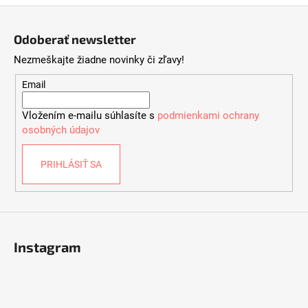
Z
á
Odoberať newsletter
p
Nezmeškajte žiadne novinky či zľavy!
ä
t
Email
i
Vložením e-mailu súhlasíte s
podmienkami ochrany
e
osobných údajov
PRIHLÁSIŤ SA
Instagram