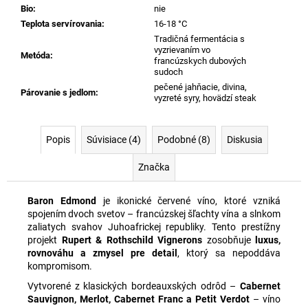
Bio
:
nie
Teplota servírovania
:
16-18 °C
Tradičná fermentácia s
vyzrievaním vo
Metóda
:
francúzskych dubových
sudoch
pečené jahňacie, divina,
Párovanie s jedlom
:
vyzreté syry, hovädzí steak
Popis
Súvisiace (4)
Podobné (8)
Diskusia
Značka
Baron Edmond
je ikonické červené víno, ktoré vzniká
spojením dvoch svetov – francúzskej šľachty vína a slnkom
zaliatych svahov Juhoafrickej republiky. Tento prestížny
projekt
Rupert & Rothschild Vignerons
zosobňuje
luxus,
rovnováhu a zmysel pre detail
, ktorý sa nepoddáva
kompromisom.
Vytvorené z klasických bordeauxských odrôd –
Cabernet
Sauvignon, Merlot, Cabernet Franc a Petit Verdot
– víno