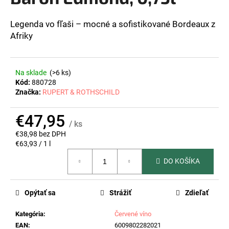
z
á
5
hviezdičiek.
Legenda vo fľaši – mocné a sofistikované Bordeaux z
j
Afriky
s
ť
?
Na sklade
(>6 ks)
Kód:
880728
Značka:
RUPERT & ROTHSCHILD
€47,95
HĽADAŤ
/ ks
€38,98 bez DPH
Jednotková
€63,93 / 1 l
cena:
DO KOŠÍKA
O
d
p
Opýtať sa
Strážiť
Zdieľať
o
r
Kategória
:
Červené víno
ú
EAN
:
6009802282021