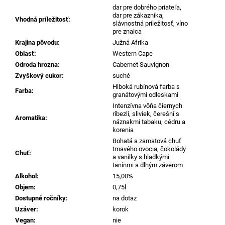
č
dar pre dobrého priateľa,
a
dar pre zákazníka,
Vhodná príležitosť
:
m
slávnostná príležitosť, víno
pre znalca
e
Krajina pôvodu
:
Južná Afrika
Oblasť
:
Western Cape
CONFRATERNITA
Odroda hrozna
:
Cabernet Sauvignon
DI
Zvyškový cukor
:
suché
VALDOBBIADENE
Hlboká rubínová farba s
EXTRA
Farba
:
granátovými odleskami
DRY
Intenzívna vôňa čiernych
PROSECCO
ríbezlí, sliviek, čerešní s
SUPERIORE
Aromatika
:
náznakmi tabaku, cédru a
DOCG,
korenia
0,75L
REFERENČNÉ
Bohatá a zamatová chuť
PROSECCO
tmavého ovocia, čokolády
Chuť
:
a vanilky s hladkými
€25,95
tanínmi a dlhým záverom
Alkohol
:
15,00%
Objem
:
0,75l
Dostupné ročníky
:
na dotaz
Uzáver
:
korok
Vegan
:
nie