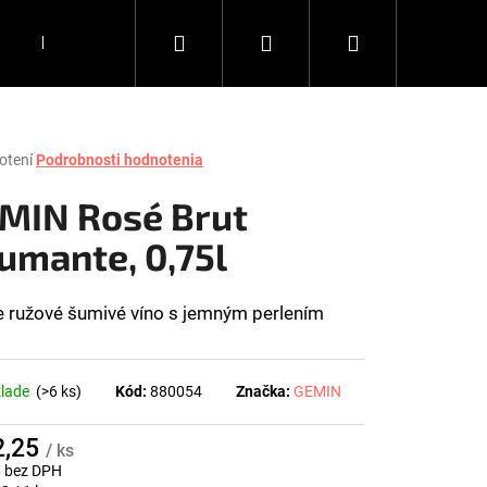
Hľadať
Prihlásenie
Nákupný
DARČEKY
KÁVA
DOPLNKY
Všetko, čo chce
košík
rné
otení
Podrobnosti hodnotenia
enie
tu
MIN Rosé Brut
umante, 0,75l
čiek.
e ružové šumivé víno s jemným perlením
klade
(>6 ks)
Kód:
880054
Značka:
GEMIN
Nasledujúce
2,25
/ ks
6 bez DPH