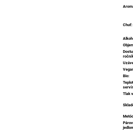
Aroma
Chuť
:
Alkoh
Obje
Dostu
roční
Uzáv
Vega
Bio
:
Teplo
serví
Tlak v
Sklad
Metó
Párov
jedlo