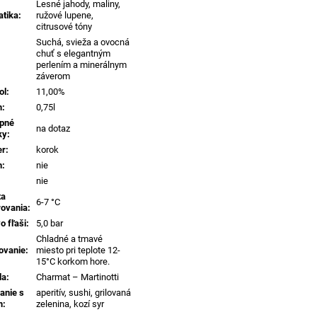
Lesné jahody, maliny,
tika
:
ružové lupene,
citrusové tóny
Suchá, svieža a ovocná
chuť s elegantným
perlením a minerálnym
záverom
ol
:
11,00%
m
:
0,75l
pné
na dotaz
ky
:
er
:
korok
n
:
nie
nie
ta
6-7 °C
rovania
:
o fľaši
:
5,0 bar
Chladné a tmavé
ovanie
:
miesto pri teplote 12-
15°C korkom hore.
da
:
Charmat – Martinotti
anie s
aperitív, sushi, grilovaná
m
:
zelenina, kozí syr