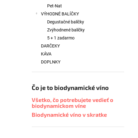
Pet-Nat
VÝHODNÉ BALÍČKY
Degustačné balíčky
Zvýhodnené balíčky
5 + 1 zadarmo
DARČEKY
KÁVA
DOPLNKY
Čo je to biodynamické víno
Všetko, čo potrebujete vedieť o
biodynamickom víne
Biodynamické víno v skratke