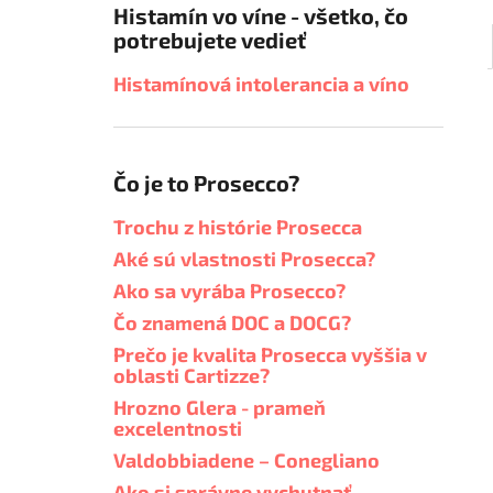
Histamín vo víne - všetko, čo
potrebujete vedieť
Histamínová intolerancia a víno
Čo je to Prosecco?
Trochu z histórie Prosecca
Aké sú vlastnosti Prosecca?
Ako sa vyrába Prosecco?
Čo znamená DOC a DOCG?
Prečo je kvalita Prosecca vyššia v
oblasti Cartizze?
Hrozno Glera - prameň
excelentnosti
Valdobbiadene – Conegliano
Ako si správne vychutnať