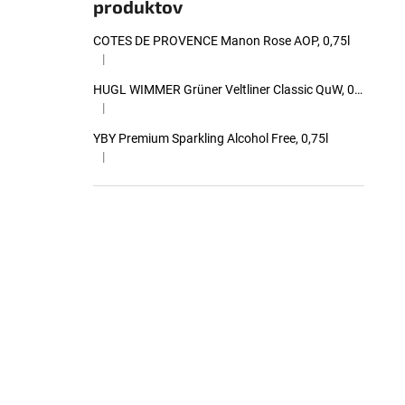
produktov
COTES DE PROVENCE Manon Rose AOP, 0,75l
|
Hodnotenie produktu je 5 z 5 hviezdičiek.
HUGL WIMMER Grüner Veltliner Classic QuW, 0,75l
|
Hodnotenie produktu je 5 z 5 hviezdičiek.
YBY Premium Sparkling Alcohol Free, 0,75l
|
Hodnotenie produktu je 5 z 5 hviezdičiek.