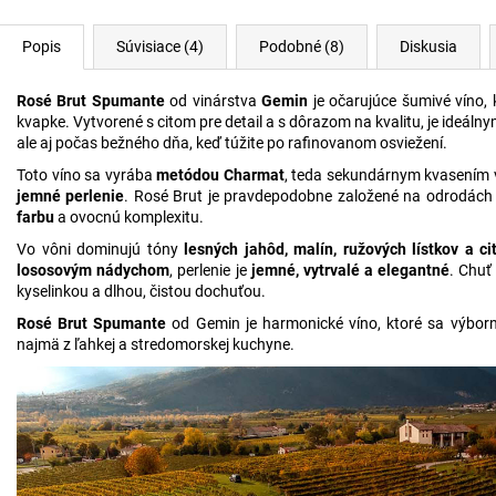
Popis
Súvisiace (4)
Podobné (8)
Diskusia
Rosé Brut Spumante
od vinárstva
Gemin
je očarujúce šumivé víno, 
kvapke. Vytvorené s citom pre detail a s dôrazom na kvalitu, je ideáln
ale aj počas bežného dňa, keď túžite po rafinovanom osviežení.
Toto víno sa vyrába
metódou Charmat
, teda sekundárnym kvasením 
jemné perlenie
. Rosé Brut je pravdepodobne založené na odrodác
farbu
a ovocnú komplexitu.
Vo vôni dominujú tóny
lesných jahôd, malín, ružových lístkov a c
lososovým nádychom
, perlenie je
jemné, vytrvalé a elegantné
. Chuť
kyselinkou a dlhou, čistou dochuťou.
Rosé Brut Spumante
od Gemin je harmonické víno, ktoré sa výborne 
najmä z ľahkej a stredomorskej kuchyne.