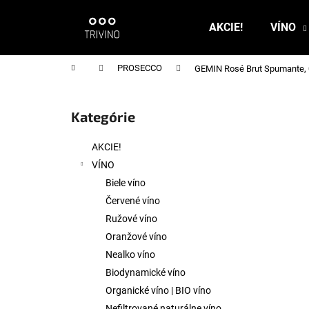
K
Prejsť
na
o
AKCIE!
VÍNO
obsah
Späť
Späť
š
do
do
í
Domov
PROSECCO
GEMIN Rosé Brut Spumante, 
k
obchodu
obchodu
B
o
Kategórie
Preskočiť
č
kategórie
n
AKCIE!
ý
VÍNO
p
Biele víno
a
Červené víno
n
Ružové víno
e
Oranžové víno
l
Nealko víno
Biodynamické víno
Organické víno | BIO víno
Nefiltrované naturálne víno