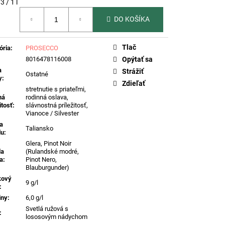
otková
 DI VALDOBBIADENE
3 / 1 l
DOBBIADENE PROSECCO
, 0,75L
REFERENČNÉ
DO KOŠÍKA
Tlač
ória
:
PROSECCO
8016478116008
Opýtať sa
a
Strážiť
Ostatné
y
:
Zdieľať
stretnutie s priateľmi,
ná
rodinná oslava,
itosť
:
slávnostná príležitosť,
Vianoce / Silvester
na
Taliansko
du
:
Glera, Pinot Noir
da
(Rulandské modré,
a
:
Pinot Nero,
Blauburgunder)
kový
9 g/l
:
iny
:
6,0 g/l
Svetlá ružová s
:
lososovým nádychom