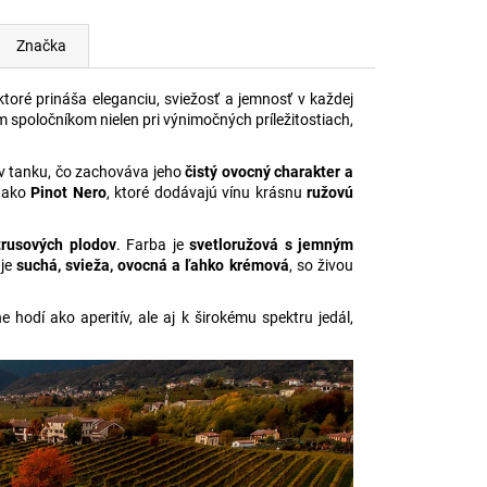
Značka
ktoré prináša eleganciu, sviežosť a jemnosť v každej
ym spoločníkom nielen pri výnimočných príležitostiach,
v tanku, čo zachováva jeho
čistý ovocný charakter a
h ako
Pinot Nero
, ktoré dodávajú vínu krásnu
ružovú
itrusových plodov
. Farba je
svetloružová s jemným
 je
suchá, svieža, ovocná a ľahko krémová
, so živou
hodí ako aperitív, ale aj k širokému spektru jedál,