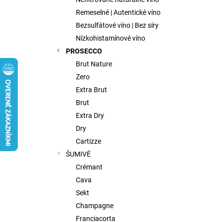
FISH WIVES CLUB OCTAVIAS SINFULL
SECRET CHENIN BLANC, 0,75L
Remeselné | Autentické víno
€9,75
Bezsulfátové víno | Bez síry
Nízkohistamínové víno
PROSECCO
Brut Nature
Zero
Extra Brut
Brut
Extra Dry
Dry
Cartizze
ŠUMIVÉ
Crémant
Cava
Sekt
Champagne
Franciacorta