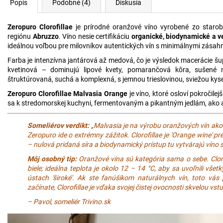
Popis
Podobné (4)
Diskusia
Zeropuro Clorofillae
je prírodné oranžové víno vyrobené zo starob
regiónu
Abruzzo
. Víno nesie certifikáciu
organické, biodynamické a 
ideálnou voľbou pre milovníkov autentických vín s minimálnymi zásah
Farba je intenzívna jantárová až medová, čo je výsledok macerácie š
kvetinová – dominujú lipové kvety, pomarančová kôra, sušené 
štruktúrovaná, suchá a komplexná, s jemnou trieslovinou, sviežou kys
Zeropuro Clorofillae Malvasia Orange
je víno, ktoré osloví pokročil
sa k stredomorskej kuchyni, fermentovaným a pikantným jedlám, ako a
Someliérov verdikt:
„Malvasia je na výrobu oranžových vín ako
Zeropuro ide o extrémny zážitok. Clorofillae je 'Orange wine' pr
– nulová pridaná síra a biodynamický prístup tu vytvárajú vín
Môj osobný tip:
Oranžové vína sú kategória sama o sebe. Clorof
biele; ideálna teplota je okolo 12 – 14 °C, aby sa uvoľnili všet
ústach 'široké'. Ak ste fanúšikom naturálnych vín, toto vás
začínate, Clorofillae je vďaka svojej čistej ovocnosti skvelou vs
– Pavol, someliér Trivino.sk