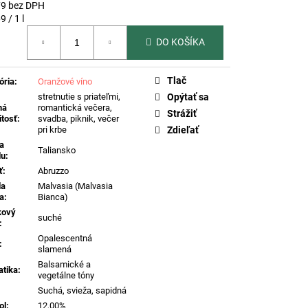
 DI VALDOBBIADENE
79 bez DPH
DOBBIADENE PROSECCO
otková
9 / 1 l
, 0,75L
REFERENČNÉ
DO KOŠÍKA
Tlač
ória
:
Oranžové víno
stretnutie s priateľmi,
Opýtať sa
ná
romantická večera,
Strážiť
itosť
:
svadba, piknik, večer
pri krbe
Zdieľať
na
Taliansko
du
:
ť
:
Abruzzo
da
Malvasia (Malvasia
a
:
Bianca)
kový
suché
:
Opalescentná
:
slamená
Balsamické a
tika
:
vegetálne tóny
Suchá, svieža, sapidná
ol
:
12,00%