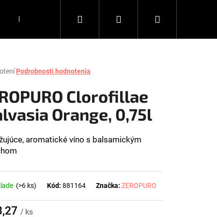
Hľadať
Prihlásenie
Nákupný
DARČEKY
KÁVA
DOPLNKY
Všetko, čo chce
košík
rné
otení
Podrobnosti hodnotenia
enie
tu
ROPURO Clorofillae
lvasia Orange, 0,75l
čiek.
žujúce, aromatické víno s balsamickým
chom
klade
(>6 ks)
Kód:
881164
Značka:
ZEROPURO
Nasledujúce
3,27
/ ks