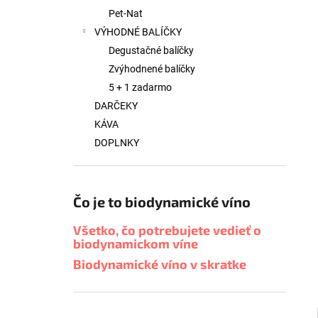
Pet-Nat
VÝHODNÉ BALÍČKY
Degustačné balíčky
Zvýhodnené balíčky
5 + 1 zadarmo
DARČEKY
KÁVA
DOPLNKY
Čo je to biodynamické víno
Všetko, čo potrebujete vedieť o
biodynamickom víne
Biodynamické víno v skratke