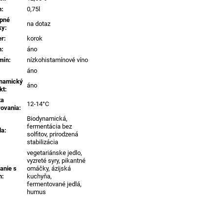
m
:
0,75l
pné
na dotaz
ky
:
er
:
korok
n
:
áno
mín
:
nízkohistamínové víno
áno
namický
áno
kt
:
ta
12-14°C
rovania
:
Biodynamická,
fermentácia bez
da
:
solfitov, prirodzená
stabilizácia
vegetariánske jedlo,
vyzreté syry, pikantné
anie s
omáčky, ázijská
m
:
kuchyňa,
fermentované jedlá,
humus