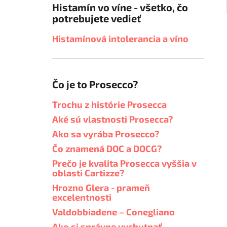
Histamín vo víne - všetko, čo
potrebujete vedieť
Histamínová intolerancia a víno
Čo je to Prosecco?
Trochu z histórie Prosecca
Aké sú vlastnosti Prosecca?
Ako sa vyrába Prosecco?
Čo znamená DOC a DOCG?
Prečo je kvalita Prosecca vyššia v
oblasti Cartizze?
Hrozno Glera - prameň
excelentnosti
Valdobbiadene – Conegliano
Ako si správne vychutnať