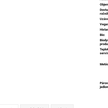
Obje
Dostu
roční
Uzáv
Vega
Hista
Bio
:
Biody
produ
Teplo
serví
Metó
Párov
jedlo