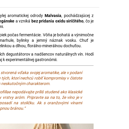
ylej aromatickej odrody
Malvasia
, pochádzajúcej z
vegánske
a vzniká
bez pridania oxidu siričitého
, čo je
mi.
upiek počas fermentácie. Vôňa je bohatá a výnimočne
marhule, bylinky a jemný náznak vosku. Chuť je
elinkou a dlhou, florálno-minerálnou dochuťou.
ejších degustátorov a nadšencov naturálnych vín. Hodí
j k experimentálnej gastronómii.
 stvorená vďaka svojej aromatike, ale v podaní
e tých, ktorí nechcú robiť kompromisy v čistote
o s neskutočným charakterom.
illae nepodávajte príliš studené ako klasické
ky vrstvy aróm. Pripravte sa na to, že víno je v
 posadí na stoličku. Ak s oranžovými vínami
tupnou bránou.“