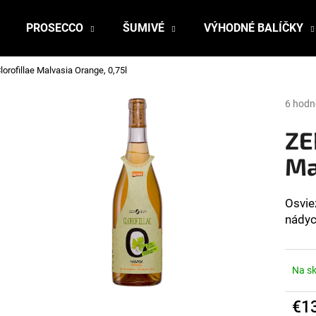
PROSECCO
ŠUMIVÉ
VÝHODNÉ BALÍČKY
rofillae Malvasia Orange, 0,75l
Čo potrebujete nájsť?
Prieme
6 hodn
hodnot
produk
ZE
HĽADAŤ
je
4,3
Ma
z
5
Odporúčame
hviezdi
Osvie
nády
Na s
€1