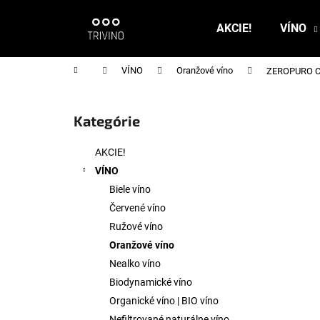
K
Prejsť
na
o
AKCIE!
VÍNO
obsah
Späť
Späť
š
do
do
í
Domov
VÍNO
Oranžové víno
ZEROPURO Clo
k
obchodu
obchodu
B
o
Kategórie
Preskočiť
č
kategórie
n
AKCIE!
ý
VÍNO
p
Biele víno
a
Červené víno
n
Ružové víno
e
Oranžové víno
l
Nealko víno
Biodynamické víno
Organické víno | BIO víno
Nefiltrované naturálne víno