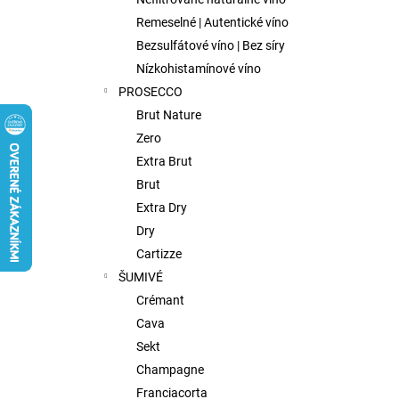
FISH WIVES CLUB OCTAVIAS SINFULL
SECRET CHENIN BLANC, 0,75L
Remeselné | Autentické víno
€9,75
Bezsulfátové víno | Bez síry
Nízkohistamínové víno
PROSECCO
Brut Nature
Zero
Extra Brut
Brut
Extra Dry
Dry
Cartizze
ŠUMIVÉ
Crémant
Cava
Sekt
Champagne
Franciacorta