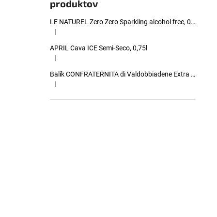
produktov
LE NATUREL Zero Zero Sparkling alcohol free, 0,00%, 0,75l
|
Hodnotenie produktu je 4 z 5 hviezdičiek.
APRIL Cava ICE Semi-Seco, 0,75l
|
Hodnotenie produktu je 5 z 5 hviezdičiek.
Balík CONFRATERNITA di Valdobbiadene Extra Dry Valdobbiadene Prosecco, 0,75l (5+1 zadarmo)
|
Hodnotenie produktu je 5 z 5 hviezdičiek.