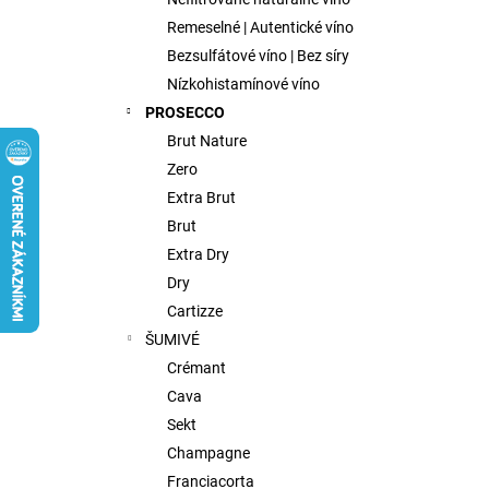
FISH WIVES CLUB OCTAVIAS SINFULL
SECRET CHENIN BLANC, 0,75L
Remeselné | Autentické víno
€9,75
Bezsulfátové víno | Bez síry
Nízkohistamínové víno
PROSECCO
Brut Nature
Zero
Extra Brut
Brut
Extra Dry
Dry
Cartizze
ŠUMIVÉ
Crémant
Cava
Sekt
Champagne
Franciacorta