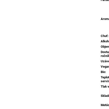
Aroma
Chuť
:
Alkoh
Obje
Dostu
roční
Uzáv
Vega
Bio
:
Teplo
serví
Tlak v
Sklad
Metó