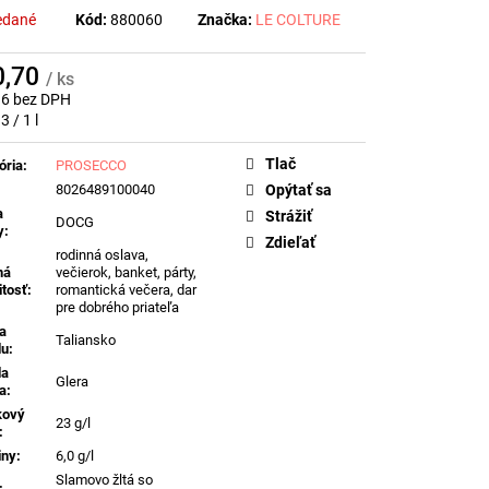
 DI VALDOBBIADENE
edané
Kód:
880060
Značka:
LE COLTURE
DOBBIADENE PROSECCO
, 0,75L
REFERENČNÉ
0,70
/ ks
96 bez DPH
otková
3 / 1 l
Tlač
ória
:
PROSECCO
8026489100040
Opýtať sa
a
Strážiť
DOCG
y
:
Zdieľať
rodinná oslava,
ná
večierok, banket, párty,
itosť
:
romantická večera, dar
pre dobrého priateľa
na
Taliansko
du
:
da
Glera
a
:
kový
23 g/l
:
iny
:
6,0 g/l
Slamovo žltá so
: