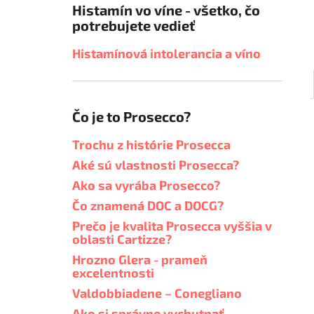
Histamín vo víne - všetko, čo
potrebujete vedieť
Histamínová intolerancia a víno
Čo je to Prosecco?
Trochu z histórie Prosecca
Aké sú vlastnosti Prosecca?
Ako sa vyrába Prosecco?
Čo znamená DOC a DOCG?
Prečo je kvalita Prosecca vyššia v
oblasti Cartizze?
Hrozno Glera - prameň
excelentnosti
Valdobbiadene – Conegliano
Ako si správne vychutnať