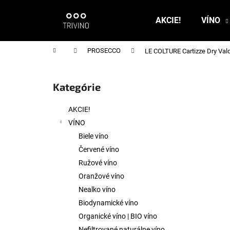
K
Prejsť
na
o
AKCIE!
VÍNO
obsah
Späť
Späť
š
do
do
í
Domov
PROSECCO
LE COLTURE Cartizze Dry Vald
k
obchodu
obchodu
B
o
Kategórie
Preskočiť
č
kategórie
n
AKCIE!
ý
VÍNO
p
Biele víno
a
Červené víno
n
Ružové víno
e
Oranžové víno
l
Nealko víno
Biodynamické víno
Organické víno | BIO víno
Nefiltrované naturálne víno