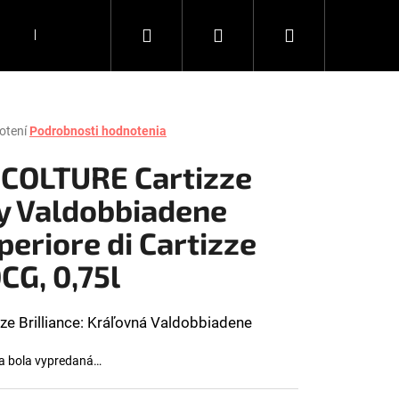
Hľadať
Prihlásenie
Nákupný
DARČEKY
KÁVA
DOPLNKY
Všetko, čo chce
košík
rné
otení
Podrobnosti hodnotenia
enie
tu
 COLTURE Cartizze
y Valdobbiadene
periore di Cartizze
čiek.
CG, 0,75l
zze Brilliance: Kráľovná Valdobbiadene
a bola vypredaná…
Nasledujúce