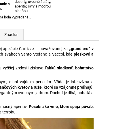
dezerty, ovocné šaláty,
anie s
aperitív, syry s modrou
m
:
plesňou
ka bola vypredaná…
Značka
ej apelácie Cartizze — považovanej za
„grand cru“ v
ích svahoch Santo Stefano a Saccol, kde
pieskové a
 vyššej zrelosti získava
ľahkú sladkosť, bohatstvo
ým, dlhotrvajúcim perlením. Vôňa je intenzívna a
ančových kvetov a ruže
, ktoré sa vzájomne prelínajú.
elegantným ovocným jadrom. Dochuť je dlhá, bohatá a
imočný aperitív.
Pôsobí ako víno, ktoré spája pôvab,
 terroiru.