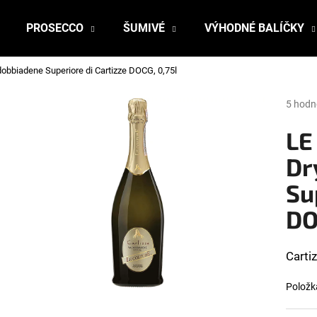
PROSECCO
ŠUMIVÉ
VÝHODNÉ BALÍČKY
obbiadene Superiore di Cartizze DOCG, 0,75l
Čo potrebujete nájsť?
Prieme
5 hodn
hodnot
produk
LE
HĽADAŤ
je
4,6
Dr
z
Su
5
Odporúčame
hviezdi
DO
Carti
Položk