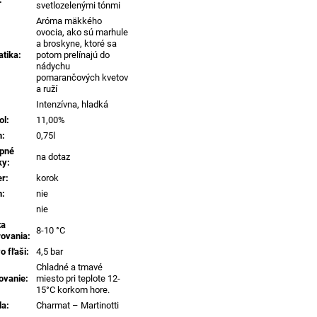
svetlozelenými tónmi
Aróma mäkkého
ovocia, ako sú marhule
a broskyne, ktoré sa
tika
:
potom prelínajú do
nádychu
pomarančových kvetov
a ruží
Intenzívna, hladká
ol
:
11,00%
m
:
0,75l
pné
na dotaz
ky
:
er
:
korok
n
:
nie
nie
ta
8-10 °C
rovania
:
o fľaši
:
4,5 bar
Chladné a tmavé
ovanie
:
miesto pri teplote 12-
15°C korkom hore.
da
:
Charmat – Martinotti