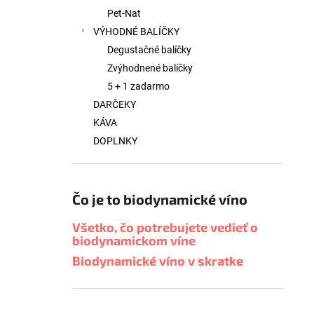
Pet-Nat
VÝHODNÉ BALÍČKY
Degustačné balíčky
Zvýhodnené balíčky
5 + 1 zadarmo
DARČEKY
KÁVA
DOPLNKY
Čo je to biodynamické víno
Všetko, čo potrebujete vedieť o
biodynamickom víne
Biodynamické víno v skratke