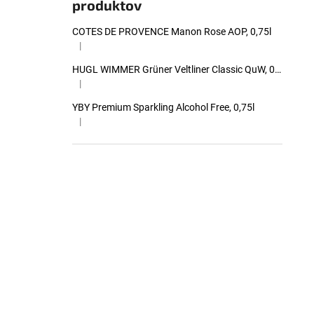
produktov
COTES DE PROVENCE Manon Rose AOP, 0,75l
|
Hodnotenie produktu je 5 z 5 hviezdičiek.
HUGL WIMMER Grüner Veltliner Classic QuW, 0,75l
|
Hodnotenie produktu je 5 z 5 hviezdičiek.
YBY Premium Sparkling Alcohol Free, 0,75l
|
Hodnotenie produktu je 5 z 5 hviezdičiek.