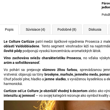
Párov
jedlo
Polož
Popis
Súvisiace (4)
Podobné (8)
Diskusia
Le Colture Cartizze
patrí medzi špičkové vyjadrenia Prosecca z mal
oblasti Valdobbiadene
. Tento segment vinohradov leží na najstrmš
ílovité pôdy
podporujú vysokú koncentráciu aromatických látok.
Víno zachováva sviežu charakteristiku Prosecca
, no vďaka výskytu
aróm a sofistikovanosť
.
Vo pohári sa prejavuje
slámovo žltou farbou
, sprevádzanou jemn
vrstvená: objavujú sa tóny
broskyne, marhule, jemného medu, pomar
Chuť pôsobí plne, hladko a
jemne sladko
, s vyváženou kyselinkou a 
harmonická.
Cartizze od Le Colture je obzvlášť vhodný k dezertom
alebo ako výn
intenzitu aj jemnosť
— vo svojej kategórii rezonuje ako symbol kvality a