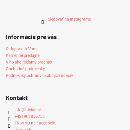
Sledovať na Instagrame
Informácie pre vás
O doprave k Vám
Kamenné predajne
Víno ako reklamý predmet
Obchodné podmienky
Podmienky ochrany osobných údajov
Kontakt
info
@
trivino.sk
+421902855755
TRIVINO na Facebooku
trivino.sk