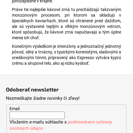
juhozápadne v krajine.
Práve tie najlepšie kávové zrná tu prechádzajú takzvaným
monzúnovým procesom, pri ktorom sa skladujú v
špeciálnych kaviarňach, ktoré sú chránené pred dažďom,
ale sú vystavené teplým a vlhkým monzúnovým vetrom,
ktoré spôsobujú, že kávové zrná napučiavajú a tým úplne
menia ich chuť.
Konečným výsledkom je intenzívny a jednoznačný jednotný
pôvod, silný a trvácny, s typickými korenistými, sladovými a
orieškovými tónmi, pripravený ako Espresso vytvára kyprú
crému a sirupové telo, ako aj nízku kyslosť.
Z
á
Odoberať newsletter
p
Nezmeškajte žiadne novinky či zľavy!
ä
t
Email
i
Vložením e-mailu súhlasíte s
podmienkami ochrany
e
osobných údajov