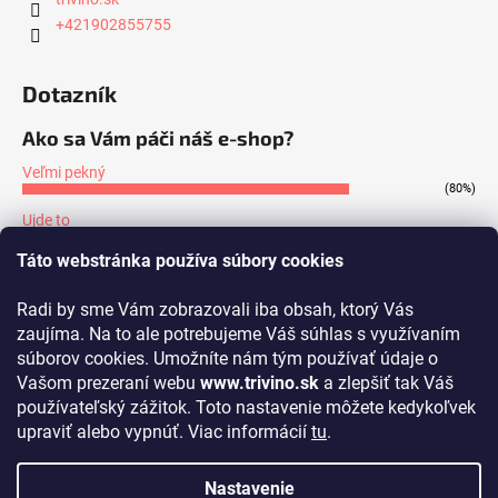
+421902855755
Dotazník
Ako sa Vám páči náš e-shop?
Veľmi pekný
(80%)
Ujde to
(7%)
Táto webstránka používa súbory cookies
Nepáči sa mi
(13%)
Radi by sme Vám zobrazovali iba obsah, ktorý Vás
Počet hlasov:
171
zaujíma. Na to ale potrebujeme Váš súhlas s využívaním
súborov cookies. Umožníte nám tým používať údaje o
Prijímame online platby
Vašom prezeraní webu
www.trivino.sk
a zlepšiť tak Váš
používateľský zážitok. Toto nastavenie môžete kedykoľvek
upraviť alebo vypnúť. Viac informácií
tu
.
Nastavenie