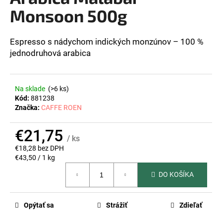
z
Monsoon 500g
á
5
hviezdičiek.
j
s
Espresso s nádychom indických monzúnov – 100 %
ť
jednodruhová arabica
?
Na sklade
(>6 ks)
Kód:
881238
Značka:
CAFFE ROEN
HĽADAŤ
€21,75
/ ks
€18,28 bez DPH
O
Jednotková
€43,50 / 1 kg
cena:
d
DO KOŠÍKA
p
o
r
Opýtať sa
Strážiť
Zdieľať
ú