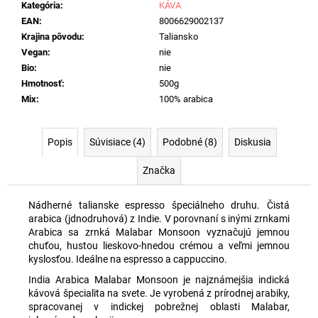
č
Kategória
:
KÁVA
a
EAN
:
8006629002137
m
Krajina pôvodu
:
Taliansko
e
Vegan
:
nie
Bio
:
nie
Hmotnosť
:
500g
LUNARIA
Mix
:
100% arabica
MBETTATA
GRILLO,
0,75L
Popis
Súvisiace (4)
Podobné (8)
Diskusia
€12,25
Značka
Nádherné talianske espresso špeciálneho druhu. Čistá
arabica (jdnodruhová) z Indie. V porovnaní s inými zrnkami
Arabica sa zrnká Malabar Monsoon vyznačujú
jemnou
chuťou, hustou lieskovo-hnedou crémou a veľmi jemnou
kyslosťou. Ideálne na espresso a cappuccino.
India Arabica Malabar Monsoon je najznámejšia indická
kávová špecialita na svete. Je vyrobená z prírodnej arabiky,
spracovanej v indickej pobrežnej oblasti Malabar,