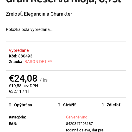
z
á
5
hviezdičiek.
Zrelosť, Elegancia a Charakter
j
s
ť
Položka bola vypredaná…
?
Vypredané
Kód:
880493
Značka:
BARON DE LEY
HĽADAŤ
€24,08
/ ks
€19,58 bez DPH
Jednotková
€32,11 / 1 l
O
cena:
d
Opýtať sa
Strážiť
Zdieľať
p
o
Kategória
:
Červené víno
r
EAN
:
8420347293187
ú
rodinná oslava, dar pre