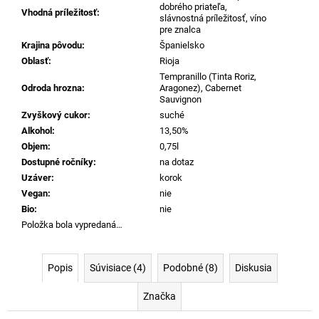
č
dobrého priateľa,
Vhodná príležitosť
:
a
slávnostná príležitosť, víno
pre znalca
m
Krajina pôvodu
:
Španielsko
e
Oblasť
:
Rioja
Tempranillo (Tinta Roriz,
Odroda hrozna
:
Aragonez), Cabernet
LUNARIA
Sauvignon
MBETTATA
GRILLO,
Zvyškový cukor
:
suché
0,75L
Alkohol
:
13,50%
€12,25
Objem
:
0,75l
Dostupné ročníky
:
na dotaz
Uzáver
:
korok
Vegan
:
nie
Bio
:
nie
Položka bola vypredaná…
Popis
Súvisiace (4)
Podobné (8)
Diskusia
Značka