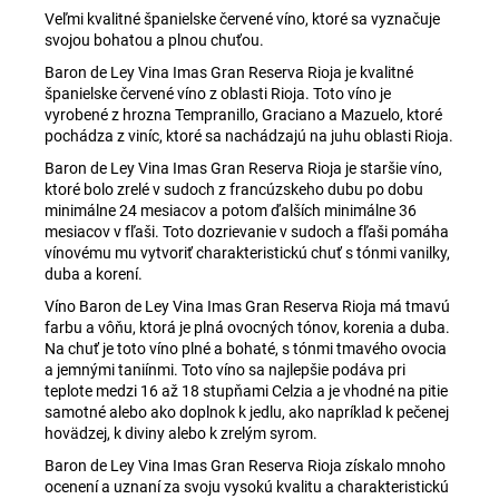
Veľmi kvalitné španielske červené víno, ktoré sa vyznačuje
svojou bohatou a plnou chuťou.
Baron de Ley Vina Imas Gran Reserva Rioja je kvalitné
španielske červené víno z oblasti Rioja. Toto víno je
vyrobené z hrozna Tempranillo, Graciano a Mazuelo, ktoré
pochádza z viníc, ktoré sa nachádzajú na juhu oblasti Rioja.
Baron de Ley Vina Imas Gran Reserva Rioja je staršie víno,
ktoré bolo zrelé v sudoch z francúzskeho dubu po dobu
minimálne 24 mesiacov a potom ďalších minimálne 36
mesiacov v fľaši. Toto dozrievanie v sudoch a fľaši pomáha
vínovému mu vytvoriť charakteristickú chuť s tónmi vanilky,
duba a korení.
Víno Baron de Ley Vina Imas Gran Reserva Rioja má tmavú
farbu a vôňu, ktorá je plná ovocných tónov, korenia a duba.
Na chuť je toto víno plné a bohaté, s tónmi tmavého ovocia
a jemnými taniínmi. Toto víno sa najlepšie podáva pri
teplote medzi 16 až 18 stupňami Celzia a je vhodné na pitie
samotné alebo ako doplnok k jedlu, ako napríklad k pečenej
hovädzej, k diviny alebo k zrelým syrom.
Baron de Ley Vina Imas Gran Reserva Rioja získalo mnoho
ocenení a uznaní za svoju vysokú kvalitu a charakteristickú