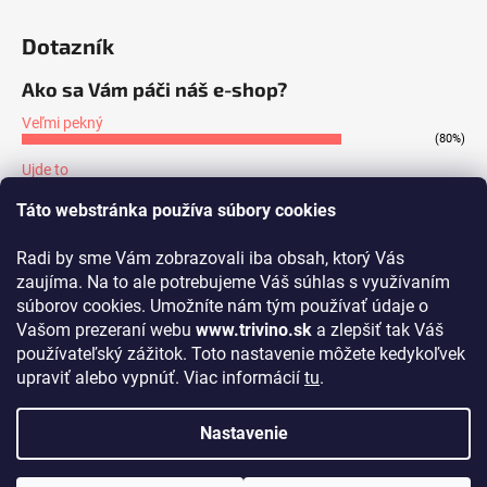
Dotazník
Ako sa Vám páči náš e-shop?
Veľmi pekný
(80%)
Ujde to
(7%)
Táto webstránka používa súbory cookies
Nepáči sa mi
(13%)
Radi by sme Vám zobrazovali iba obsah, ktorý Vás
Počet hlasov:
171
zaujíma. Na to ale potrebujeme Váš súhlas s využívaním
súborov cookies. Umožníte nám tým používať údaje o
Prijímame online platby
Vašom prezeraní webu
www.trivino.sk
a zlepšiť tak Váš
používateľský zážitok. Toto nastavenie môžete kedykoľvek
upraviť alebo vypnúť. Viac informácií
tu
.
Nastavenie
Vytvoril Shoptet
Copyright 2026
www.trivino.sk
. Všetky práva vyhradené.
Upraviť