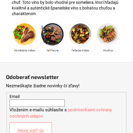
chuť. Toto víno by bolo vhodné pre someliera, ktorí hľadajú
kvalitné a autentické španielske víno s bohatou chuťou a
charakterom.
Z
á
Odoberať newsletter
p
Nezmeškajte žiadne novinky či zľavy!
ä
t
Email
i
Vložením e-mailu súhlasíte s
podmienkami ochrany
e
osobných údajov
PRIHLÁSIŤ SA