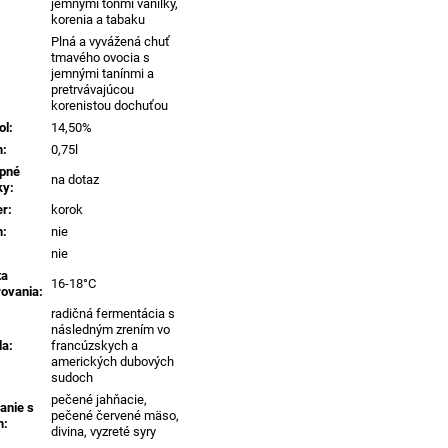
jemnými tónmi vanilky,
korenia a tabaku
Plná a vyvážená chuť
tmavého ovocia s
jemnými tanínmi a
pretrvávajúcou
korenistou dochuťou
ol
:
14,50%
m
:
0,75l
pné
na dotaz
ky
:
er
:
korok
n
:
nie
nie
ta
16-18°C
rovania
:
radičná fermentácia s
následným zrením vo
da
:
francúzskych a
amerických dubových
sudoch
pečené jahňacie,
anie s
pečené červené mäso,
m
:
divina, vyzreté syry