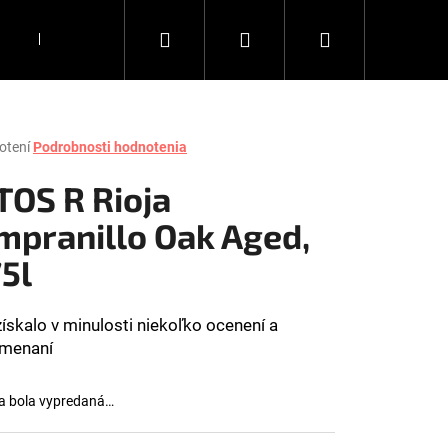
Hľadať
Prihlásenie
Nákupný
DARČEKY
KÁVA
DOPLNKY
Všetko, čo chce
košík
rné
otení
Podrobnosti hodnotenia
enie
tu
TOS R Rioja
mpranillo Oak Aged,
75l
čiek.
získalo v minulosti niekoľko ocenení a
amenaní
a bola vypredaná…
Nasledujúce