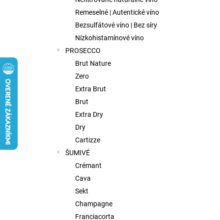
FISH WIVES CLUB OCTAVIAS SINFULL
SECRET CHENIN BLANC, 0,75L
Remeselné | Autentické víno
€9,75
Bezsulfátové víno | Bez síry
Nízkohistamínové víno
PROSECCO
Brut Nature
Zero
Extra Brut
Brut
Extra Dry
Dry
Cartizze
ŠUMIVÉ
Crémant
Cava
Sekt
Champagne
Franciacorta