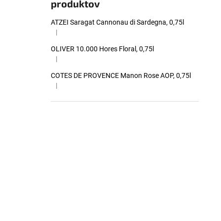
produktov
ATZEI Saragat Cannonau di Sardegna, 0,75l
|
Hodnotenie produktu je 5 z 5 hviezdičiek.
OLIVER 10.000 Hores Floral, 0,75l
|
Hodnotenie produktu je 5 z 5 hviezdičiek.
COTES DE PROVENCE Manon Rose AOP, 0,75l
|
Hodnotenie produktu je 5 z 5 hviezdičiek.