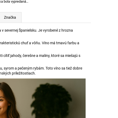
ka bola vypredaná…
Značka
a v severnej Španielsku. Je vyrobené z hrozna
akteristickú chuť a vôňu. Víno má tmavú farbu a
 cítiť jahody, čerešne a maliny, ktoré sa miešajú s
u, syrom a pečeným rybám. Toto víno sa tiež dobre
ských príležitostiach.