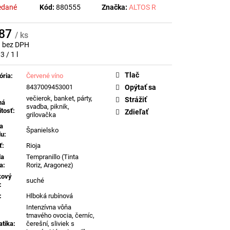
 DI VALDOBBIADENE
edané
Kód:
880555
Značka:
ALTOS R
DOBBIADENE PROSECCO
, 0,75L
REFERENČNÉ
,87
/ ks
1 bez DPH
otková
3 / 1 l
Tlač
ória
:
Červené víno
8437009453001
Opýtať sa
večierok, banket, párty,
Strážiť
ná
svadba, piknik,
itosť
:
Zdieľať
grilovačka
na
Španielsko
du
:
ť
:
Rioja
da
Tempranillo (Tinta
a
:
Roriz, Aragonez)
kový
suché
:
:
Hlboká rubínová
Intenzívna vôňa
tmavého ovocia, černíc,
tika
:
čerešní, sliviek s