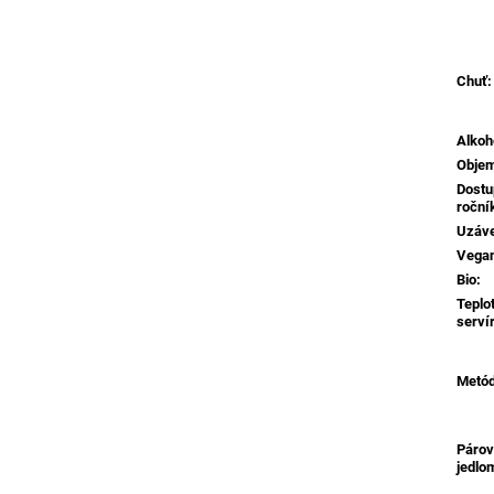
Chuť
:
Alkoh
Obje
Dostu
roční
Uzáv
Vega
Bio
:
Teplo
serví
Metó
Párov
jedlo