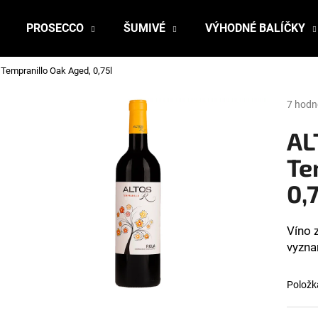
PROSECCO
ŠUMIVÉ
VÝHODNÉ BALÍČKY
Tempranillo Oak Aged, 0,75l
Čo potrebujete nájsť?
Prieme
7 hodn
hodnot
produk
AL
HĽADAŤ
je
4,0
Te
z
0,
5
Odporúčame
hviezdi
Víno 
vyzn
Položk