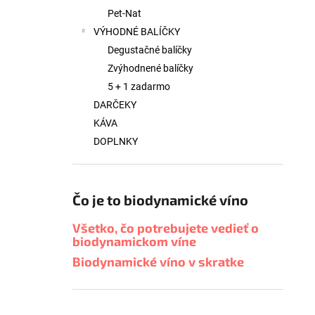
Pet-Nat
VÝHODNÉ BALÍČKY
Degustačné balíčky
Zvýhodnené balíčky
5 + 1 zadarmo
DARČEKY
KÁVA
DOPLNKY
Čo je to biodynamické víno
Všetko, čo potrebujete vedieť o
biodynamickom víne
Biodynamické víno v skratke