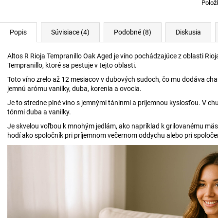
Polož
Popis
Súvisiace (4)
Podobné (8)
Diskusia
Altos R Rioja Tempranillo Oak Aged je víno pochádzajúce z oblasti Rioj
Tempranillo, ktoré sa pestuje v tejto oblasti.
Toto víno zrelo až 12 mesiacov v dubových sudoch, čo mu dodáva char
jemnú arómu vanilky, duba, korenia a ovocia.
Je to stredne plné víno s jemnými táninmi a príjemnou kyslosťou. V chuti
tónmi duba a vanilky.
Je skvelou voľbou k mnohým jedlám, ako napríklad k grilovanému mäs
hodí ako spoločník pri príjemnom večernom oddychu alebo pri spoločen