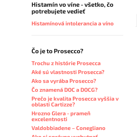
Histamín vo víne - všetko, čo
potrebujete vedieť
Histamínová intolerancia a víno
Čo je to Prosecco?
Trochu z histórie Prosecca
Aké sú vlastnosti Prosecca?
Ako sa vyrába Prosecco?
Čo znamená DOC a DOCG?
Prečo je kvalita Prosecca vyššia v
oblasti Cartizze?
Hrozno Glera - prameň
excelentnosti
Valdobbiadene – Conegliano
Ako si správne vychutnať