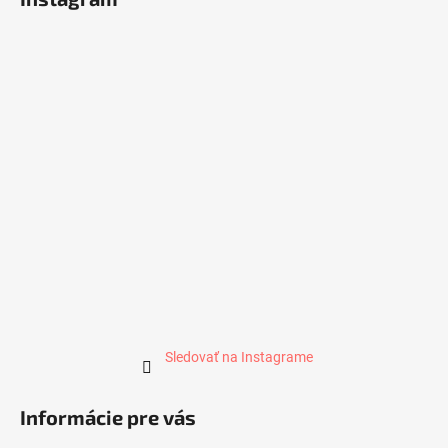
s
u
Sledovať na Instagrame
Informácie pre vás