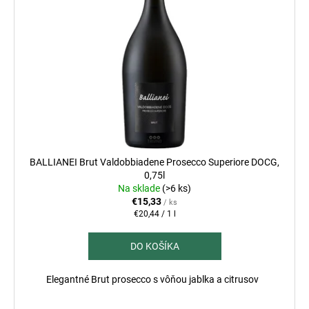
č
a
m
e
CONFRATERNITA
DI
VALDOBBIADENE
EXTRA
DRY
PROSECCO
SUPERIORE
BALLIANEI Brut Valdobbiadene Prosecco Superiore DOCG,
DOCG,
0,75l
0,75L
Na sklade
(>6 ks)
REFERENČNÉ
€15,33
/ ks
PROSECCO
Jednotková
€20,44 / 1 l
€25,95
cena:
DO KOŠÍKA
Elegantné Brut prosecco s vôňou jablka a citrusov