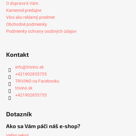
O doprave k Vám
Kamenné predajne
Víno ako reklamý predmet
Obchodné podmienky
Podmienky ochrany osobných údajov
Kontakt
info
@
trivino.sk
+421902855755
TRIVINO na Facebooku
trivino.sk
+421902855755
Dotazník
Ako sa Vám páči náš e-shop?
Veľmi pekný