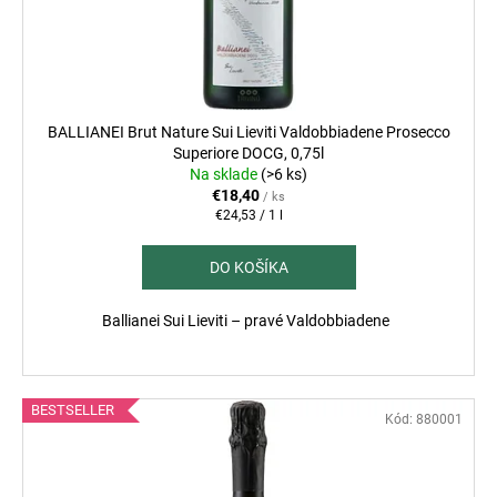
u
d
á
k
u
j
t
k
s
o
t
ť
v
o
BALLIANEI Brut Nature Sui Lieviti Valdobbiadene Prosecco
?
v
Superiore DOCG, 0,75l
Na sklade
(>6 ks)
€18,40
/ ks
Jednotková
€24,53 / 1 l
cena:
HĽADAŤ
DO KOŠÍKA
Ballianei Sui Lieviti – pravé Valdobbiadene
O
d
p
BESTSELLER
Kód:
880001
o
r
ú