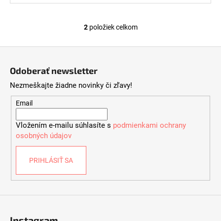
2
položiek celkom
O
v
Z
l
á
á
Odoberať newsletter
d
p
a
Nezmeškajte žiadne novinky či zľavy!
ä
c
t
Email
i
i
e
Vložením e-mailu súhlasíte s
podmienkami ochrany
e
p
osobných údajov
r
v
PRIHLÁSIŤ SA
k
y
v
ý
p
i
Instagram