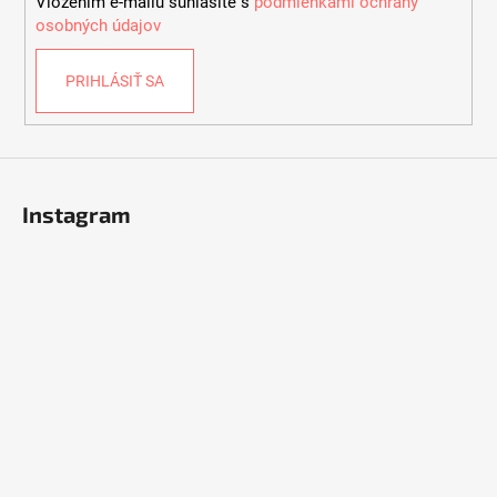
Vložením e-mailu súhlasíte s
podmienkami ochrany
e
osobných údajov
PRIHLÁSIŤ SA
Instagram