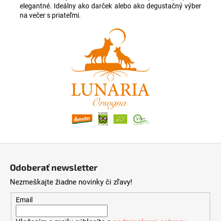
elegantné. Ideálny ako darček alebo ako degustačný výber
na večer s priateľmi.
Z
á
Odoberať newsletter
p
Nezmeškajte žiadne novinky či zľavy!
ä
t
Email
i