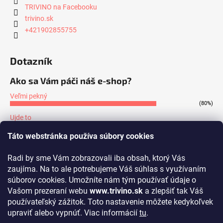
TRIVINO na Facebooku
trivino.sk
+421902855755
Dotazník
Ako sa Vám páči náš e-shop?
Veľmi pekný
(80%)
Ujde to
(7%)
Táto webstránka používa súbory cookies
Nepáči sa mi
(13%)
Radi by sme Vám zobrazovali iba obsah, ktorý Vás
Počet hlasov:
171
zaujíma. Na to ale potrebujeme Váš súhlas s využívaním
súborov cookies. Umožníte nám tým používať údaje o
Prijímame online platby
Vašom prezeraní webu
www.trivino.sk
a zlepšiť tak Váš
používateľský zážitok. Toto nastavenie môžete kedykoľvek
upraviť alebo vypnúť. Viac informácií
tu
.