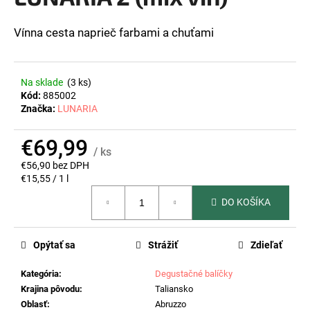
z
á
5
hviezdičiek.
Vínna cesta naprieč farbami a chuťami
j
s
ť
Na sklade
(3 ks)
?
Kód:
885002
Značka:
LUNARIA
€69,99
/ ks
HĽADAŤ
€56,90 bez DPH
Jednotková
€15,55 / 1 l
cena:
DO KOŠÍKA
O
d
Opýtať sa
Strážiť
Zdieľať
p
o
Kategória
:
Degustačné balíčky
r
Krajina pôvodu
:
Taliansko
ú
Oblasť
:
Abruzzo