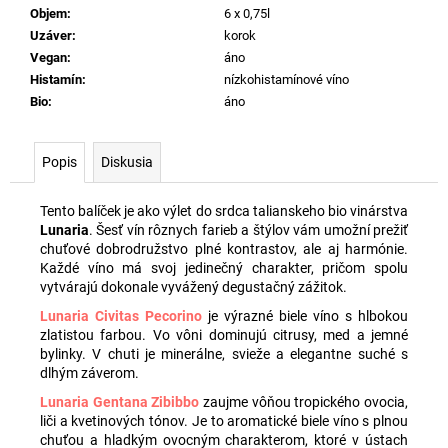
č
Objem
:
6 x 0,75l
a
Uzáver
:
korok
m
Vegan
:
áno
e
Histamín
:
nízkohistamínové víno
Bio
:
áno
BALÍK
TAVIGNANO
VERDICCHIO
Popis
Diskusia
CLASSICO
SUPERIORE
Tento balíček je ako výlet do srdca talianskeho bio vinárstva
BIO,
0,75L
Lunaria
. Šesť vín rôznych farieb a štýlov vám umožní prežiť
(5+1
chuťové dobrodružstvo plné kontrastov, ale aj harmónie.
ZADARMO)
Každé víno má svoj jedinečný charakter, pričom spolu
vytvárajú dokonale vyvážený degustačný zážitok.
€61
Lunaria Civitas Pecorino
je výrazné biele víno s hlbokou
zlatistou farbou. Vo vôni dominujú citrusy, med a jemné
bylinky. V chuti je minerálne, svieže a elegantne suché s
dlhým záverom.
Lunaria Gentana Zibibbo
zaujme vôňou tropického ovocia,
liči a kvetinových tónov. Je to aromatické biele víno s plnou
chuťou a hladkým ovocným charakterom, ktoré v ústach