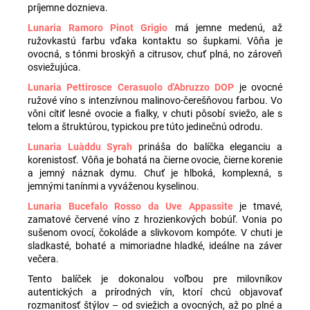
príjemne doznieva.
Lunaria Ramoro Pinot Grigio
má jemne medenú, až
ružovkastú farbu vďaka kontaktu so šupkami. Vôňa je
ovocná, s tónmi broskýň a citrusov, chuť plná, no zároveň
osviežujúca.
Lunaria Pettirosce Cerasuolo d'Abruzzo DOP
je ovocné
ružové víno s intenzívnou malinovo-čerešňovou farbou. Vo
vôni cítiť lesné ovocie a fialky, v chuti pôsobí sviežo, ale s
telom a štruktúrou, typickou pre túto jedinečnú odrodu.
Lunaria Luàddu Syrah
prináša do balíčka eleganciu a
korenistosť. Vôňa je bohatá na čierne ovocie, čierne korenie
a jemný náznak dymu. Chuť je hlboká, komplexná, s
jemnými tanínmi a vyváženou kyselinou.
Lunaria Bucefalo Rosso da Uve Appassite
je tmavé,
zamatové červené víno z hrozienkových bobúľ. Vonia po
sušenom ovocí, čokoláde a slivkovom kompóte. V chuti je
sladkasté, bohaté a mimoriadne hladké, ideálne na záver
večera.
Tento balíček je dokonalou voľbou pre milovníkov
autentických a prírodných vín, ktorí chcú objavovať
rozmanitosť štýlov – od sviežich a ovocných, až po plné a