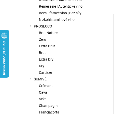
FISH WIVES CLUB OCTAVIAS SINFULL
SECRET CHENIN BLANC, 0,75L
Remeselné | Autentické víno
€9,75
Bezsulfátové víno | Bez síry
Nízkohistamínové víno
PROSECCO
Brut Nature
Zero
Extra Brut
Brut
Extra Dry
Dry
Cartizze
ŠUMIVÉ
Crémant
Cava
Sekt
Champagne
Franciacorta