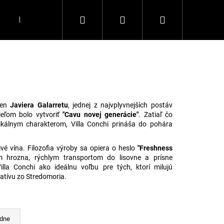
Hľadať
Prihlásenie
Nákupný
DARČEKY
KÁVA
DOPLNKY
Všetko, čo chce
košík
 sen
Javiera Galarretu
, jednej z najvplyvnejších postáv
ieľom bolo vytvoriť
"Cavu novej generácie"
. Zatiaľ čo
tikálnym charakterom, Villa Conchi prináša do pohára
vé vína. Filozofia výroby sa opiera o heslo
"Freshness
hrozna, rýchlym transportom do lisovne a prísne
lla Conchi ako ideálnu voľbu pre tých, ktorí milujú
natívu zo Stredomoria.
Nasledujúce
dne