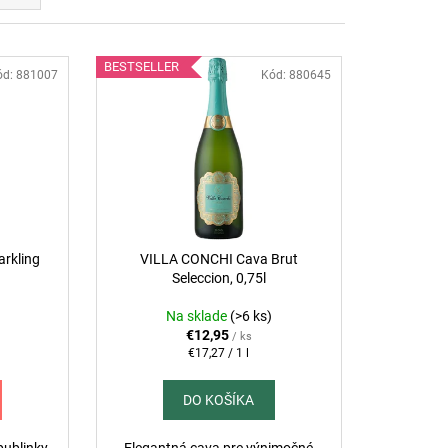
 DI VALDOBBIADENE
SECCO SUPERIORE
ERENČNÉ PROSECCO
BESTSELLER
ód:
881007
Kód:
880645
rkling
VILLA CONCHI Cava Brut
Seleccion, 0,75l
Na sklade
(>6 ks)
€12,95
/ ks
Jednotková
€17,27 / 1 l
cena:
DO KOŠÍKA
bublinky
Elegantná cava pre výnimočné