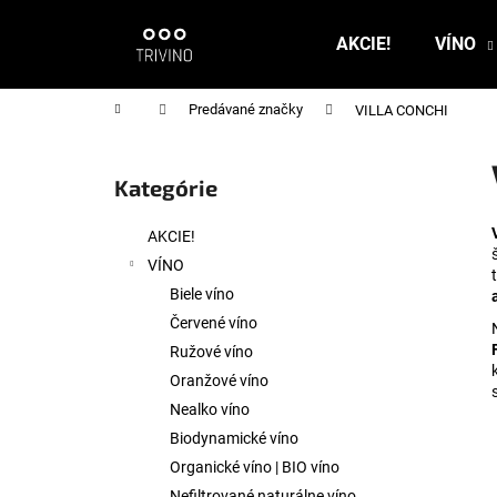
K
Prejsť
na
o
AKCIE!
VÍNO
obsah
Späť
Späť
š
do
do
í
Domov
Predávané značky
VILLA CONCHI
k
obchodu
obchodu
B
o
Kategórie
Preskočiť
č
kategórie
n
AKCIE!
ý
VÍNO
p
Biele víno
a
Červené víno
n
Ružové víno
e
Oranžové víno
l
Nealko víno
Biodynamické víno
Organické víno | BIO víno
Nefiltrované naturálne víno