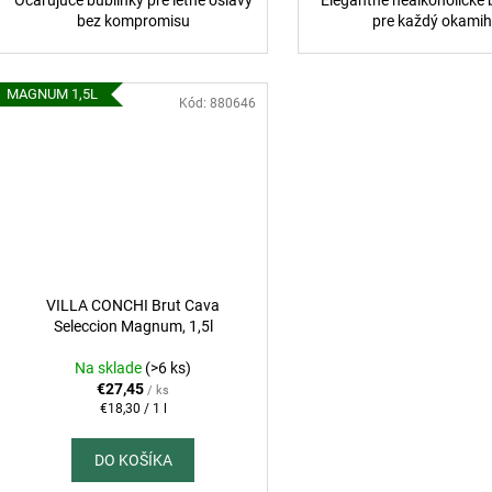
bez kompromisu
pre každý okami
MAGNUM 1,5L
Kód:
880646
VILLA CONCHI Brut Cava
Seleccion Magnum, 1,5l
Na sklade
(>6 ks)
€27,45
/ ks
Jednotková
€18,30 / 1 l
cena:
DO KOŠÍKA