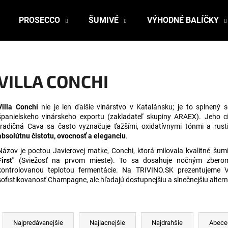
PROSECCO
ŠUMIVÉ
VÝHODNÉ BALÍČKY
Čo potrebujete nájsť?
VILLA CONCHI
HĽADAŤ
Villa Conchi
nie je len ďalšie vinárstvo v Katalánsku; je to splnený
španielskeho vinárskeho exportu (zakladateľ skupiny ARAEX). Jeho c
tradičná Cava sa často vyznačuje ťažšími, oxidatívnymi tónmi a rus
absolútnu čistotu, ovocnosť a eleganciu
.
Odporúčame
Názov je poctou Javierovej matke, Conchi, ktorá milovala kvalitné šumi
First"
(Sviežosť na prvom mieste). To sa dosahuje nočným zberom 
kontrolovanou teplotou fermentácie. Na TRIVINO.SK prezentujeme Vi
sofistikovanosť Champagne, ale hľadajú dostupnejšiu a slnečnejšiu alter
R
a
Najpredávanejšie
Najlacnejšie
Najdrahšie
Abece