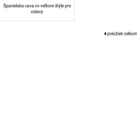
Španielska cava vo veľkom štýle pre
oslavy
4
položiek celko
O
v
l
á
d
a
c
i
e
p
r
v
k
y
v