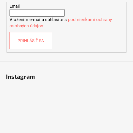
c
t
Email
i
i
e
Vložením e-mailu súhlasíte s
podmienkami ochrany
e
p
osobných údajov
r
v
PRIHLÁSIŤ SA
k
y
v
ý
p
i
Instagram
s
u