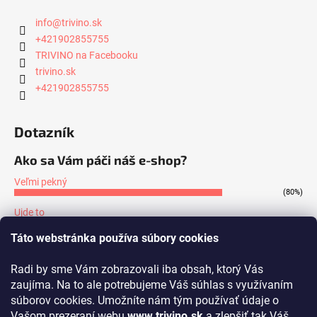
info
@
trivino.sk
+421902855755
TRIVINO na Facebooku
trivino.sk
+421902855755
Dotazník
Ako sa Vám páči náš e-shop?
Veľmi pekný
(80%)
Ujde to
(7%)
Táto webstránka používa súbory cookies
Nepáči sa mi
(13%)
Radi by sme Vám zobrazovali iba obsah, ktorý Vás
Počet hlasov:
171
zaujíma. Na to ale potrebujeme Váš súhlas s využívaním
súborov cookies. Umožníte nám tým používať údaje o
Prijímame online platby
Vašom prezeraní webu
www.trivino.sk
a zlepšiť tak Váš