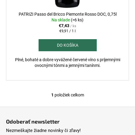
č
o
t
a
v
o
m
PATRIZI Passo del Bricco Piemonte Rosso DOC, 0,75l
e
v
Na sklade
(>6 ks)
€7,43
/ ks
Jednotková
€9,91 / 1 l
cena:
CONFRATERNITA
DI
DO KOŠÍKA
VALDOBBIADENE
EXTRA
DRY
Plné, bohaté a dobre vyvážené červené víno s príjemnými
VALDOBBIADENE
ovocnými tónmi a jemnými tanínmi.
PROSECCO
SUPERIORE
DOCG,
0,75L
REFERENČNÉ
PROSECCO
1
položiek celkom
O
€25,95
v
Z
l
á
á
Odoberať newsletter
d
p
a
Nezmeškajte žiadne novinky či zľavy!
ä