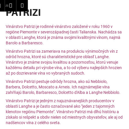
K
dať
Nákupný
Menu
Prihlásenie
PATRIZI
Prejsť
o
Späť
Späť
na
košík
š
obsah
í
Vinárstvo Patrizi je rodinné vinárstvo založené v roku 1960 v
Č
k
regióne Piemonte v severozápadnej časti Talianska. Nachádza sa
o
v oblasti Langhe, ktorá je známa svojimi kvalitnými vínom, najmä
Barolo a Barbaresco.
p
Vinárstvo Patrizi sa zameriava na produkciu výnimočných vín z
o
odrôd hrozna, ktoré sú charakteristické pre oblasť Langhe.
t
Vinárstvo je známe svojou kvalitou a pozornosťou, ktorú venuje
r
každému detailu pri výrobe vína, a to od výberu najlepších hrozien
až po dozrievanie vína vo vybraných sudoch.
e
Vinárstvo Patrizi pestuje odrôdy hrozna, ako sú Nebbiolo,
b
Barbera, Dolcetto, Moscato a Arneis. Ich najznámejšie vína
u
zahŕňajú Barolo, Barbaresco, Dolcetto d'Alba a Langhe Nebbiolo.
j
Vinárstvo Patrizi je jedným z najuznávanejších producentov v
e
oblasti Langhe a je často označované ako "jeden z tajomných
klenotov regiónu Piemonte". Vinárstvo Patrizi má dlhú históriu a
t
získalo si rešpekt a obdiv nielen od miestnych obyvateľov, ale aj od
e
nadšencov vína z celého sveta.
n