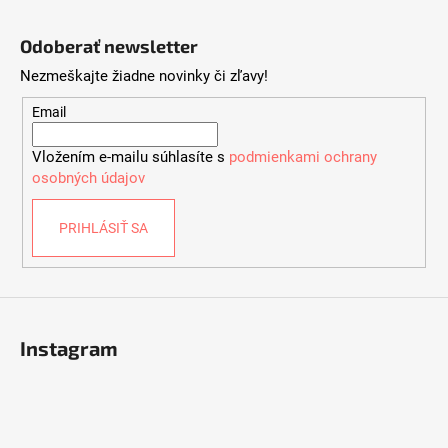
č
Z
l
a
á
á
Odoberať newsletter
m
d
p
e
a
Nezmeškajte žiadne novinky či zľavy!
ä
c
t
Email
i
VOLA
i
e
VOLE
Vložením e-mailu súhlasíte s
podmienkami ochrany
e
SEVEN
p
osobných údajov
DOTS
r
PINOT
v
GRIGIO,
PRIHLÁSIŤ SA
k
0,75L
y
€10,95
v
ý
p
i
Instagram
s
u