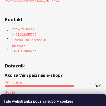
Podmienky ochrany osobných údajov
Kontakt
info
@
trivino.sk
+421902855755
TRIVINO na Facebooku
trivino.sk
+421902855755
Dotazník
Ako sa Vám páči náš e-shop?
Veľmi pekný
(80%)
Ujde to
(7%)
Táto webstránka používa súbory cookies
Nepáči sa mi