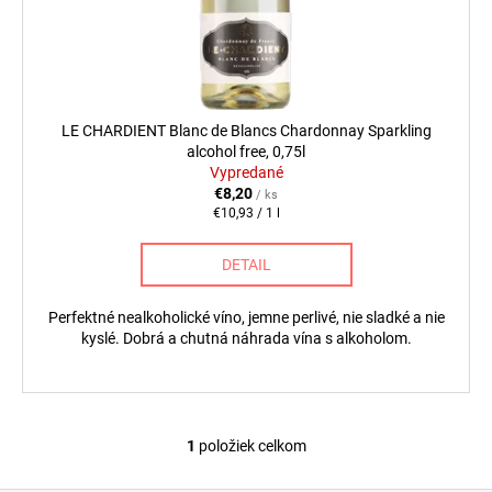
u
d
á
k
u
j
t
k
s
o
t
ť
v
o
LE CHARDIENT Blanc de Blancs Chardonnay Sparkling
?
v
alcohol free, 0,75l
Vypredané
€8,20
/ ks
Jednotková
€10,93 / 1 l
cena:
HĽADAŤ
DETAIL
Perfektné nealkoholické víno, jemne perlivé, nie sladké a nie
kyslé. Dobrá a chutná náhrada vína s alkoholom.
O
d
p
o
r
1
položiek celkom
O
ú
v