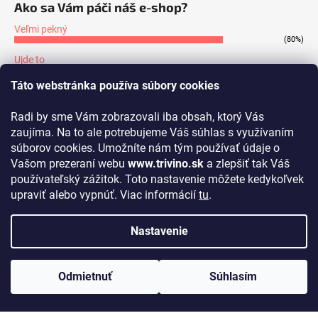
Ako sa Vám páči náš e-shop?
Veľmi pekný
(80%)
Ujde to
(7%)
Táto webstránka používa súbory cookies
Nepáči sa mi
(13%)
Radi by sme Vám zobrazovali iba obsah, ktorý Vás
Počet hlasov:
171
zaujíma. Na to ale potrebujeme Váš súhlas s využívaním
súborov cookies. Umožníte nám tým používať údaje o
Prijímame online platby
Vašom prezeraní webu
www.trivino.sk
a zlepšiť tak Váš
používateľský zážitok. Toto nastavenie môžete kedykoľvek
upraviť alebo vypnúť. Viac informácií
tu
.
Nastavenie
Vytvoril Shoptet
Copyright 2026
www.trivino.sk
. Všetky práva vyhradené.
Upraviť
Odmietnuť
Súhlasím
nastavenie cookies