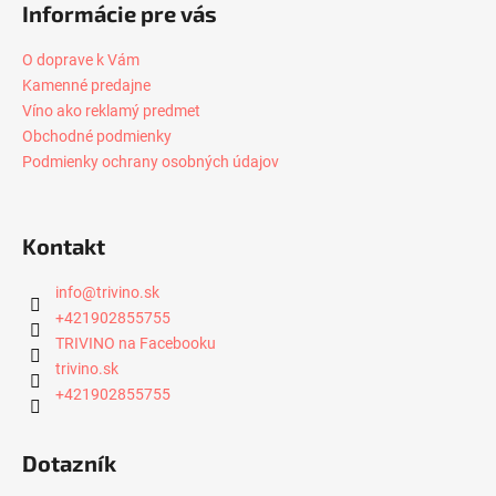
č
Informácie pre vás
a
m
O doprave k Vám
e
Kamenné predajne
Víno ako reklamý predmet
Obchodné podmienky
CONTE
DI
Podmienky ochrany osobných údajov
CAMPIANO
PRIMITIVO
MANDURIA,
0,75L
Kontakt
€11,89
info
@
trivino.sk
+421902855755
TRIVINO na Facebooku
trivino.sk
+421902855755
Dotazník