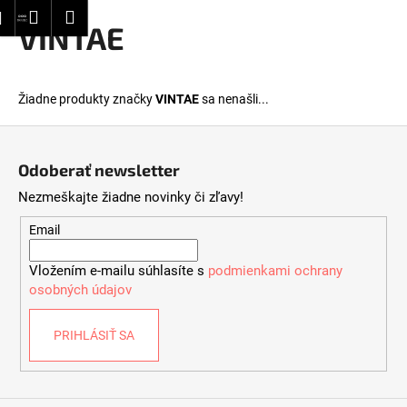
K
dať
Nákupný
Menu
Prihlásenie
VINTAE
Prejsť
o
Späť
Späť
na
košík
š
obsah
í
Č
Žiadne produkty značky
VINTAE
sa nenašli...
k
o
Z
p
á
o
Odoberať newsletter
p
t
Nezmeškajte žiadne novinky či zľavy!
ä
r
t
Email
e
i
b
Vložením e-mailu súhlasíte s
podmienkami ochrany
e
u
osobných údajov
j
e
PRIHLÁSIŤ SA
t
e
n