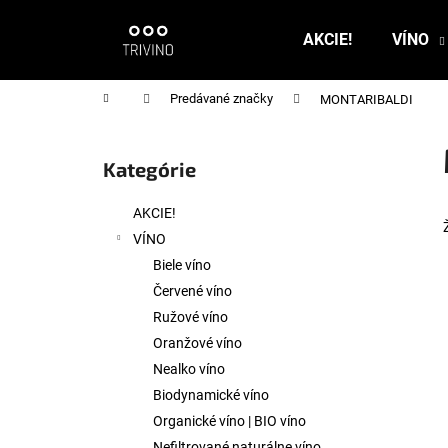
K
Prejsť
na
o
AKCIE!
VÍNO
obsah
Späť
Späť
š
do
do
í
Domov
Predávané značky
MONTARIBALDI
k
obchodu
obchodu
B
o
Kategórie
Preskočiť
č
kategórie
n
AKCIE!
ý
VÍNO
p
Biele víno
a
Červené víno
n
Ružové víno
e
Oranžové víno
l
Nealko víno
Biodynamické víno
Organické víno | BIO víno
Nefiltrované naturálne víno