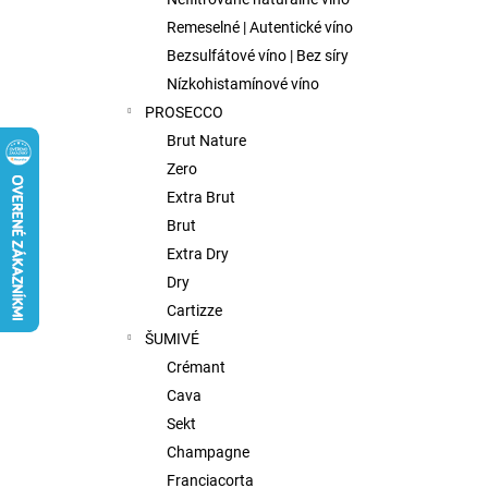
FISH WIVES CLUB OCTAVIAS SINFULL
SECRET CHENIN BLANC, 0,75L
Remeselné | Autentické víno
€9,75
Bezsulfátové víno | Bez síry
Nízkohistamínové víno
PROSECCO
Brut Nature
Zero
Extra Brut
Brut
Extra Dry
Dry
Cartizze
ŠUMIVÉ
Crémant
Cava
Sekt
Champagne
Franciacorta