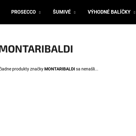
PROSECCO
ŠUMIVÉ
VÝHODNÉ BALÍČKY
Čo potrebujete nájsť?
MONTARIBALDI
HĽADAŤ
Žiadne produkty značky
MONTARIBALDI
sa nenašli...
Odporúčame