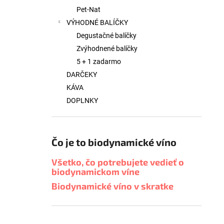
Pet-Nat
VÝHODNÉ BALÍČKY
Degustačné balíčky
Zvýhodnené balíčky
5 + 1 zadarmo
DARČEKY
KÁVA
DOPLNKY
Čo je to biodynamické víno
Všetko, čo potrebujete vedieť o
biodynamickom víne
Biodynamické víno v skratke