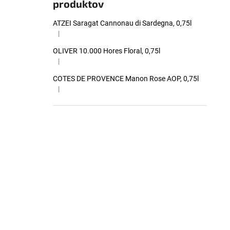
produktov
ATZEI Saragat Cannonau di Sardegna, 0,75l
|
Hodnotenie produktu je 5 z 5 hviezdičiek.
OLIVER 10.000 Hores Floral, 0,75l
|
Hodnotenie produktu je 5 z 5 hviezdičiek.
COTES DE PROVENCE Manon Rose AOP, 0,75l
|
Hodnotenie produktu je 5 z 5 hviezdičiek.