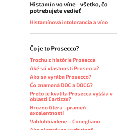
Histamín vo víne - všetko, čo
potrebujete vedieť
Histamínová intolerancia a víno
Čo je to Prosecco?
Trochu z histórie Prosecca
Aké sú vlastnosti Prosecca?
Ako sa vyrába Prosecco?
Čo znamená DOC a DOCG?
Prečo je kvalita Prosecca vyššia v
oblasti Cartizze?
Hrozno Glera - prameň
excelentnosti
Valdobbiadene – Conegliano
Ako si správne vychutnať