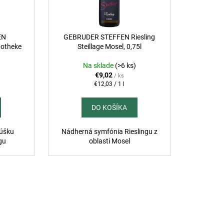
 DI VALDOBBIADENE
SECCO SUPERIORE
ERENČNÉ PROSECCO
EN
GEBRUDER STEFFEN Riesling
potheke
Steillage Mosel, 0,75l
Na sklade
(>6 ks)
€9,02
/ ks
Jednotková
€12,03 / 1 l
cena:
DO KOŠÍKA
dúšku
Nádherná symfónia Rieslingu z
gu
oblasti Mosel