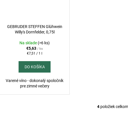
GEBRUDER STEFFEN Glühwein
Willy's Dornfelder, 0,75l
Na sklade
(>6 ks)
€5,63
/ ks
Jednotková
€7,51 / 1 l
cena:
DO KOŠÍKA
Varené víno - dokonalý spoločník
pre zimné večery
4
položiek celko
O
v
l