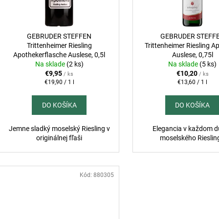
VOLA VOLE SEVEN DOTS PINOT GRIGIO,
CONFRATERNITA
o
r
0,75L
EXTRA DRY PRO
d
DOCG, 0,75L
REF
o
€10,95
u
€25,95
d
GEBRUDER STEFFEN
GEBRUDER STEFF
k
Trittenheimer Riesling
Trittenheimer Riesling A
u
Apothekerflasche Auslese, 0,5l
Auslese, 0,75l
t
k
Na sklade
(2 ks)
Na sklade
(5 ks)
o
t
€9,95
€10,20
/ ks
/ ks
v
Jednotková
Jednotková
€19,90 / 1 l
€13,60 / 1 l
o
cena:
cena:
v
DO KOŠÍKA
DO KOŠÍKA
Jemne sladký moselský Riesling v
Elegancia v každom 
originálnej fľaši
moselského Rieslin
Kód:
880305