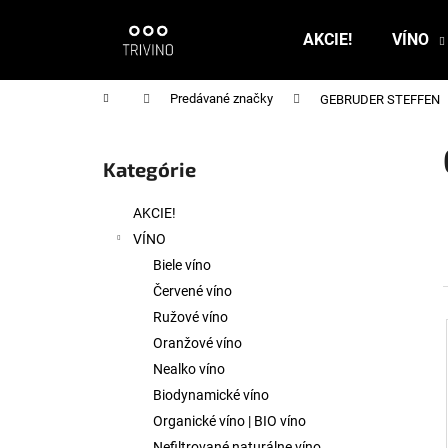
K
Prejsť
na
o
AKCIE!
VÍNO
obsah
Späť
Späť
š
do
do
í
Domov
Predávané značky
GEBRUDER STEFFEN
k
obchodu
obchodu
B
o
Kategórie
Preskočiť
č
kategórie
n
AKCIE!
ý
VÍNO
p
Biele víno
a
Červené víno
n
Ružové víno
e
Oranžové víno
l
Nealko víno
Biodynamické víno
Organické víno | BIO víno
Nefiltrované naturálne víno