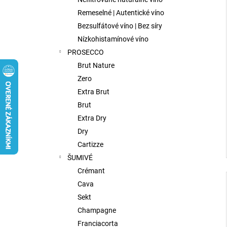
FISH WIVES CLUB OCTAVIAS SINFULL
SECRET CHENIN BLANC, 0,75L
Remeselné | Autentické víno
€9,75
Bezsulfátové víno | Bez síry
Nízkohistamínové víno
PROSECCO
Brut Nature
Zero
Extra Brut
Brut
Extra Dry
Dry
Cartizze
ŠUMIVÉ
Crémant
Cava
Sekt
Champagne
Franciacorta