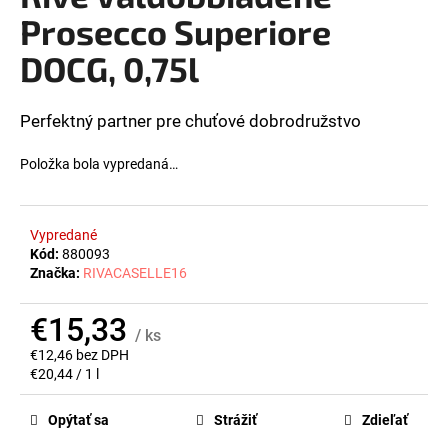
z
Prosecco Superiore
á
5
hviezdičiek.
j
DOCG, 0,75l
s
ť
Perfektný partner pre chuťové dobrodružstvo
?
Položka bola vypredaná…
HĽADAŤ
Vypredané
Kód:
880093
Značka:
RIVACASELLE16
O
€15,33
/ ks
d
€12,46 bez DPH
p
Jednotková
€20,44 / 1 l
o
cena:
r
Opýtať sa
Strážiť
Zdieľať
ú