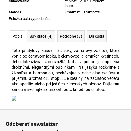
Skladovanie
:
teplote 12-15°C korkom
hore.
Metóda
:
Charmat – Martinotti
Položka bola vypredaná…
Popis
Súvisiace (4)
Podobné (8)
Diskusia
Toto je štýlový kúsok - klasický, zamatový zážitok, ktorý
vonia po čerstvom jabku, bielem ovocí a jemných kvetinách.
Jeho intenzívna slamovožltá farba v pohári je doplnená
drobnými, elegantnými bublinkami. Na jazyku rozkvitne s
živosťou a harmóniou, nechávajúc v sebe dlhotrvajúcu a
príjemnú aromatickú stopu. Je ideálny na začiatok večera
ako aperitív, alebo pri jedlách z morských plodov. Dajte mu
šancu a nechajte sa unášať touto lahodnou chuťou.
Z
á
Odoberať newsletter
p