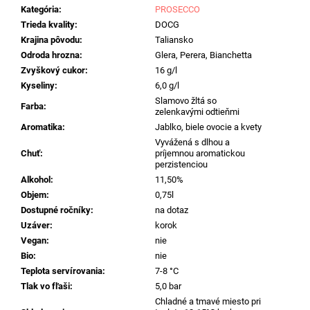
č
Kategória
:
PROSECCO
a
Trieda kvality
:
DOCG
m
Krajina pôvodu
:
Taliansko
e
Odroda hrozna
:
Glera, Perera, Bianchetta
Zvyškový cukor
:
16 g/l
Kyseliny
:
6,0 g/l
VOLA
VOLE
Slamovo žltá so
Farba
:
SEVEN
zelenkavými odtieňmi
DOTS
Aromatika
:
Jablko, biele ovocie a kvety
PINOT
Vyvážená s dlhou a
GRIGIO,
Chuť
:
príjemnou aromatickou
0,75L
perzistenciou
€10,95
Alkohol
:
11,50%
Objem
:
0,75l
Dostupné ročníky
:
na dotaz
Uzáver
:
korok
Vegan
:
nie
Bio
:
nie
Teplota servírovania
:
7-8 °C
Tlak vo fľaši
:
5,0 bar
Chladné a tmavé miesto pri