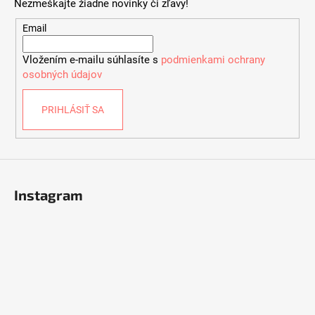
Nezmeškajte žiadne novinky či zľavy!
ä
t
Email
i
Vložením e-mailu súhlasíte s
podmienkami ochrany
e
osobných údajov
PRIHLÁSIŤ SA
Instagram