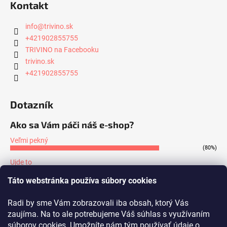
Kontakt
info
@
trivino.sk
+421902855755
TRIVINO na Facebooku
trivino.sk
+421902855755
Dotazník
Ako sa Vám páči náš e-shop?
Veľmi pekný
(80%)
Ujde to
(7%)
Táto webstránka používa súbory cookies
Nepáči sa mi
(13%)
Radi by sme Vám zobrazovali iba obsah, ktorý Vás
Počet hlasov:
171
zaujíma. Na to ale potrebujeme Váš súhlas s využívaním
súborov cookies. Umožníte nám tým používať údaje o