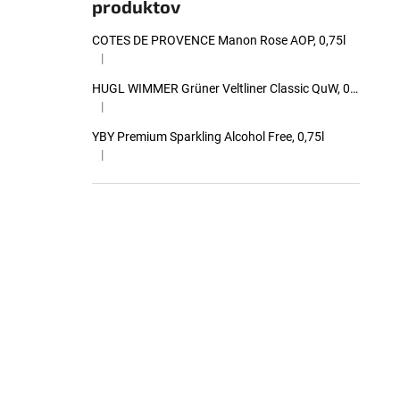
produktov
COTES DE PROVENCE Manon Rose AOP, 0,75l
|
Hodnotenie produktu je 5 z 5 hviezdičiek.
HUGL WIMMER Grüner Veltliner Classic QuW, 0,75l
|
Hodnotenie produktu je 5 z 5 hviezdičiek.
YBY Premium Sparkling Alcohol Free, 0,75l
|
Hodnotenie produktu je 5 z 5 hviezdičiek.