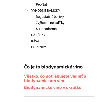
Pet-Nat
VÝHODNÉ BALÍČKY
Degustačné balíčky
Zvýhodnené balíčky
5 + 1 zadarmo
DARČEKY
KÁVA
DOPLNKY
Čo je to biodynamické víno
Všetko, čo potrebujete vedieť o
biodynamickom víne
Biodynamické víno v skratke