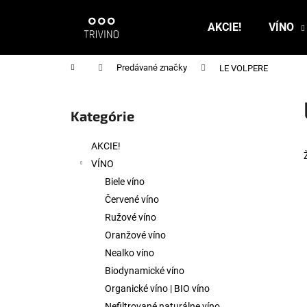
K
Prejsť
na
o
AKCIE!
VÍNO
obsah
Späť
Späť
š
do
do
í
Domov
Predávané značky
LE VOLPERE
k
obchodu
obchodu
B
o
Kategórie
Preskočiť
č
kategórie
n
AKCIE!
ý
VÍNO
p
Biele víno
a
Červené víno
n
Ružové víno
e
Oranžové víno
l
Nealko víno
Biodynamické víno
Organické víno | BIO víno
Nefiltrované naturálne víno