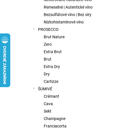
FISH WIVES CLUB OCTAVIAS SINFULL
SECRET CHENIN BLANC, 0,75L
Remeselné | Autentické víno
€9,75
Bezsulfátové víno | Bez síry
Nízkohistamínové víno
PROSECCO
Brut Nature
Zero
Extra Brut
Brut
Extra Dry
Dry
Cartizze
ŠUMIVÉ
Crémant
Cava
Sekt
Champagne
Franciacorta