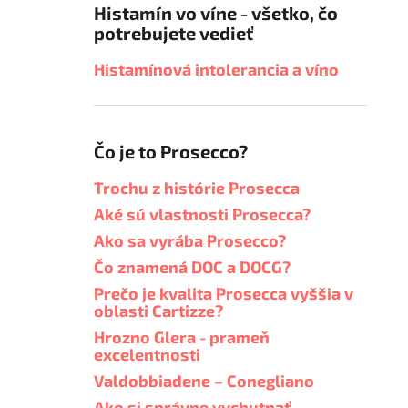
Histamín vo víne - všetko, čo
potrebujete vedieť
Histamínová intolerancia a víno
Čo je to Prosecco?
Trochu z histórie Prosecca
Aké sú vlastnosti Prosecca?
Ako sa vyrába Prosecco?
Čo znamená DOC a DOCG?
Prečo je kvalita Prosecca vyššia v
oblasti Cartizze?
Hrozno Glera - prameň
excelentnosti
Valdobbiadene – Conegliano
Ako si správne vychutnať