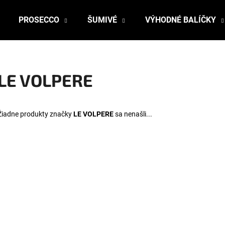
PROSECCO
ŠUMIVÉ
VÝHODNÉ BALÍČKY
Čo potrebujete nájsť?
LE VOLPERE
HĽADAŤ
Žiadne produkty značky
LE VOLPERE
sa nenašli...
Odporúčame