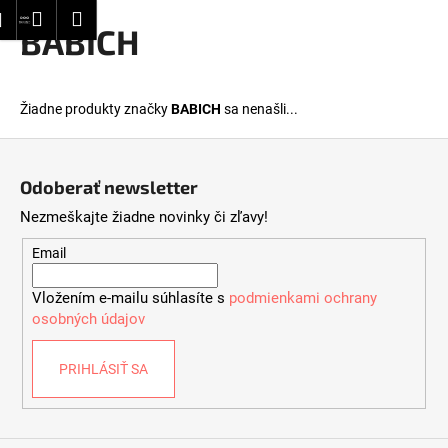
K
dať
Nákupný
Menu
Prihlásenie
BABICH
Prejsť
o
Späť
Späť
na
košík
š
obsah
í
Č
Žiadne produkty značky
BABICH
sa nenašli...
k
o
Z
p
á
o
Odoberať newsletter
p
t
Nezmeškajte žiadne novinky či zľavy!
ä
r
t
Email
e
i
b
Vložením e-mailu súhlasíte s
podmienkami ochrany
e
u
osobných údajov
j
e
PRIHLÁSIŤ SA
t
e
n