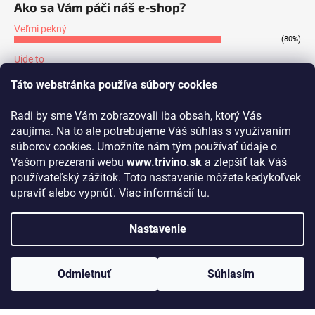
Ako sa Vám páči náš e-shop?
Veľmi pekný
(80%)
Ujde to
(7%)
Táto webstránka používa súbory cookies
Nepáči sa mi
(13%)
Radi by sme Vám zobrazovali iba obsah, ktorý Vás
Počet hlasov:
171
zaujíma. Na to ale potrebujeme Váš súhlas s využívaním
súborov cookies. Umožníte nám tým používať údaje o
Prijímame online platby
Vašom prezeraní webu
www.trivino.sk
a zlepšiť tak Váš
používateľský zážitok. Toto nastavenie môžete kedykoľvek
upraviť alebo vypnúť. Viac informácií
tu
.
Nastavenie
Vytvoril Shoptet
Copyright 2026
www.trivino.sk
. Všetky práva vyhradené.
Upraviť
Odmietnuť
Súhlasím
nastavenie cookies