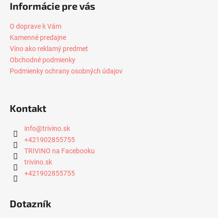
č
Informácie pre vás
a
m
O doprave k Vám
e
Kamenné predajne
Víno ako reklamý predmet
Obchodné podmienky
LUNARIA
MBETTATA
Podmienky ochrany osobných údajov
GRILLO,
0,75L
€12,25
Kontakt
info
@
trivino.sk
+421902855755
TRIVINO na Facebooku
trivino.sk
+421902855755
Dotazník